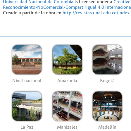
Universidad Nacional de Colombia
is licensed under a
Creativ
Reconocimiento-NoComercial-CompartirIgual 4.0 Internaciona
Creado a partir de la obra en
http://revistas.unal.edu.co/index
Nivel nacional
Amazonía
Bogotá
La Paz
Manizales
Medellín