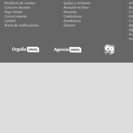
Rendición de cuentas
Quejas y reclamos
Un
Concurso docente
Atención en línea
Bo
Pago Virtual
Encuesta
(+
Control interno
Contáctenos
00
Calidad
Estadísticas
© 
Buzón de notificaciones
Glosario
Al
di
Ac
Ac