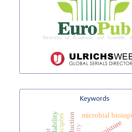
Keywords
microbial bioinp
soil moisture