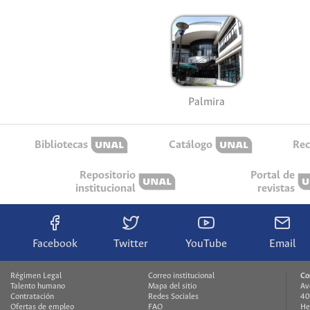
Palmira
Bibliotecas
Catálogo
Rec
Repositorio
Portal de
institucional
revistas
Facebook
Twitter
YouTube
Email
Régimen Legal
Correo institucional
Co
Talento humano
Mapa del sitio
Av
Contratación
Redes Sociales
40
Ofertas de empleo
FAQ
He