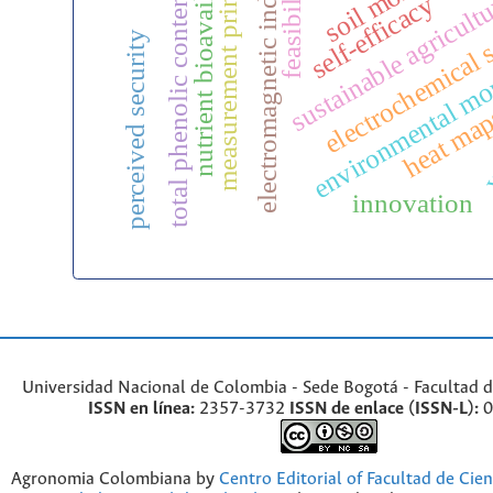
nutrient bioavailability
electromagnetic induction
measurement principles
feasibility
sustainable agricult
total phenolic content
self-efficacy
electrochemical 
perceived security
environmental mo
we
heat ma
innovation
Universidad Nacional de Colombia - Sede Bogotá - Facultad d
ISSN en línea:
2357-3732
ISSN de enlace (ISSN-L):
0
Agronomia Colombiana by
Centro Editorial of Facultad de Cien