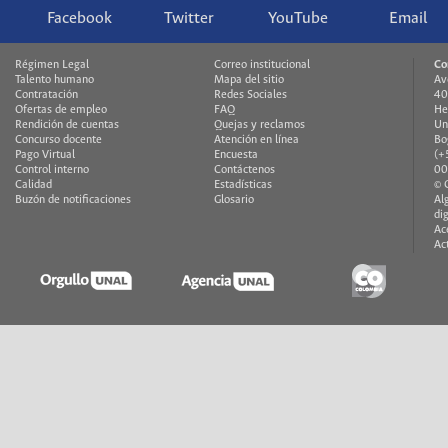
Facebook
Twitter
YouTube
Email
Régimen Legal
Correo institucional
Co
Talento humano
Mapa del sitio
Av
Contratación
Redes Sociales
40
Ofertas de empleo
FAQ
He
Rendición de cuentas
Quejas y reclamos
Un
Concurso docente
Atención en línea
Bo
Pago Virtual
Encuesta
(+
Control interno
Contáctenos
00
Calidad
Estadísticas
© 
Buzón de notificaciones
Glosario
Al
di
Ac
Ac