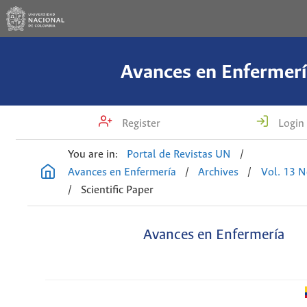
Avances en Enfermerí
Register
Login
You are in:
Portal de Revistas UN
/
Avances en Enfermería
/
Archives
/
Vol. 13 N
/
Scientific Paper
Avances en Enfermería