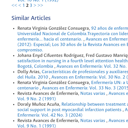
Vol. 10 No. 1 (1992)
<<
<
1
2
3
>
>>
Similar Articles
Renata Virginia González Consuegra,
92 años de enferme
Universidad Nacional de Colombia.Trayectoria con lider
enfermería… hacia el centenario.
,
Avances en Enfermerí
(2012): Especial; Los 30 años de la Revista Avances en 
compromiso.
Johana Enyd Cifuentes Rodríguez, Fred Gustavo Manriq
satisfaction in nursing in a fourth level attention health
Bogotá, Colombia
,
Avances en Enfermería: Vol. 32 No.
Dolly Arias,
Características de profesionales y auxiliare
del Huila. 2010
,
Avances en Enfermería: Vol. 30 No. 2 
Renata Virginia González Consuegra,
Enfermería UN: a 
centenario
,
Avances en Enfermería: Vol. 33 No. 3 (201
Revista Avances de Enfermería,
Notas varias
,
Avances e
Vol. 9 No. 2 (1991)
Doraly Muñoz Acuña,
Relationship between treatment
social support in post myocardial infarction patients
,
A
Enfermería: Vol. 42 No. 3 (2024)
Revista Avances de Enfermería,
Notas varias
,
Avances e
Vol. 9 No. 1 (1991)