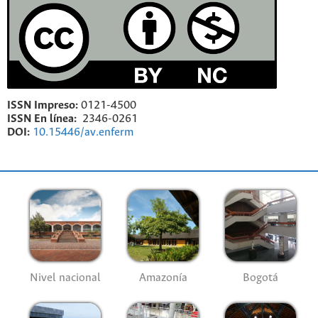
ISSN Impreso:
0121-4500
ISSN En línea:
2346-0261
DOI:
10.15446/av.enferm
Nivel nacional
Amazonía
Bogotá