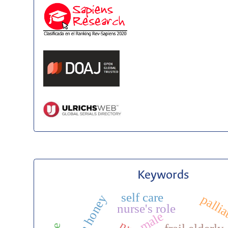
Keywords
self care
pallia
nurse's role
male