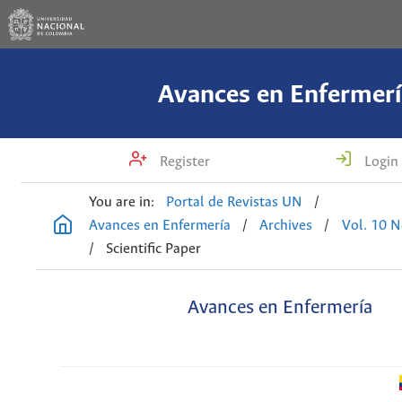
Avances en Enfermerí
Register
Login
You are in:
Portal de Revistas UN
/
Avances en Enfermería
/
Archives
/
Vol. 10 N
/
Scientific Paper
Avances en Enfermería