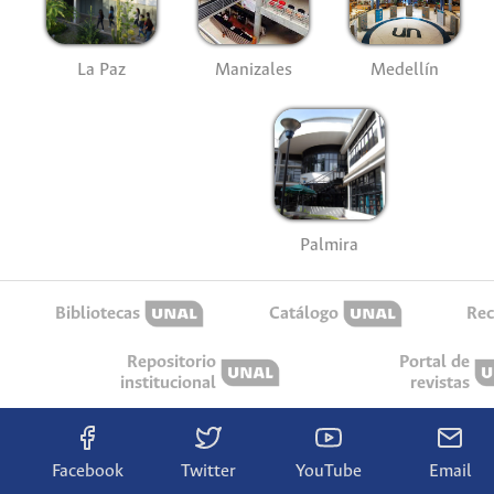
La Paz
Manizales
Medellín
Palmira
Bibliotecas
Catálogo
Rec
Repositorio
Portal de
institucional
revistas
Facebook
Twitter
YouTube
Email