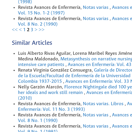
(1998)
Revista Avances de Enfermería,
Notas varias
,
Avances e
Vol. 15 No. 1-2 (1997)
Revista Avances de Enfermería,
Notas varias
,
Avances e
Vol. 8 No. 2 (1990)
<<
<
1
2
3
>
>>
Similar Articles
Luis Alberto Rivas Aguilar, Lorena Maribel Reyes Jimén
Medina Maldonado,
Metasynthesis on narrative nursing
intensive care patients
,
Avances en Enfermería: Vol. 43
Renata Virginia González Consuegra,
Galería de Directo
de la Escuela/Facultad de Enfermería de la Universidad
Colombia 1937-2015
,
Avances en Enfermería: Vol. 33 
Nelly Garzón Alarcón,
Florence Nightingale died 100 yea
her ideals and work still remain
,
Avances en Enfermería
(2010)
Revista Avances de Enfermería,
Notas varias. Libros
,
Av
Enfermería: Vol. 11 No. 3 (1993)
Revista Avances de Enfermería,
Notas varias
,
Avances e
Vol. 8 No. 1 (1990)
Revista Avances de Enfermería,
Notas varias
,
Avances e
Vol. 9 No. 1 (1991)