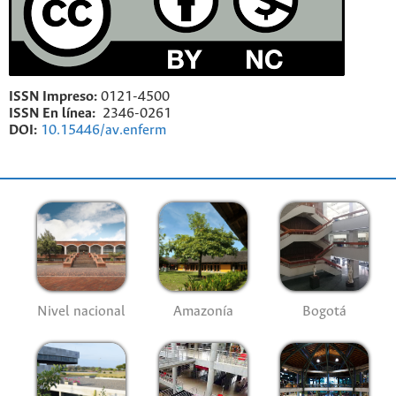
ISSN Impreso:
0121-4500
ISSN En línea:
2346-0261
DOI:
10.15446/av.enferm
Nivel nacional
Amazonía
Bogotá