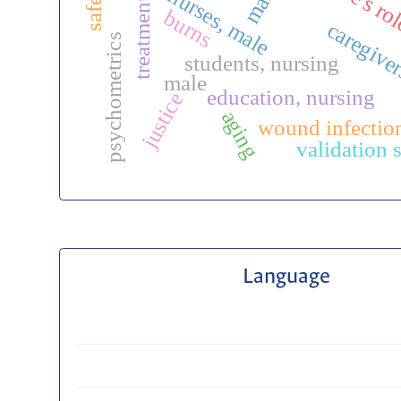
nurse's ro
nurses, male
burns
caregive
psychometrics
students, nursing
male
education, nursing
justice
aging
wound infectio
validation 
Language