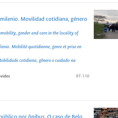
smilenio. Movilidad cotidiana, género
obility, gender and care in the locality of
enio. Mobilité quotidienne, genre et prise en
Mobilidade cotidiana, gênero e cuidado na
avides
97-110
 público por ônibus. O caso de Belo