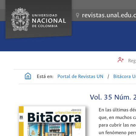
revistas.unal.edu.
Regi
Está en:
Portal de Revistas UN
/
Bitácora U
Vol. 35 Núm. 
En las últimas dé
que, en muchos ca
para cubrir las n
un fenómeno pers