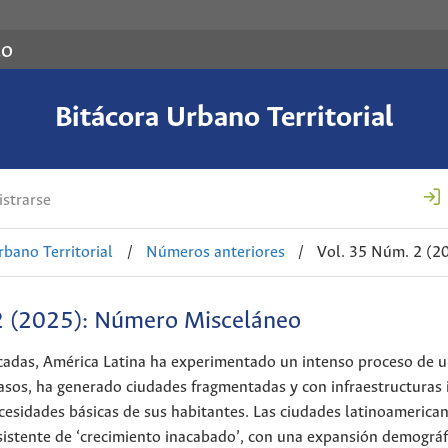
co
Bitácora Urbano Territorial
strarse
rbano Territorial
/
Números anteriores
/
Vol. 35 Núm. 2 (2
2 (2025): Número Misceláneo
cadas, América Latina ha experimentado un intenso proceso de u
sos, ha generado ciudades fragmentadas y con infraestructuras i
ecesidades básicas de sus habitantes. Las ciudades latinoameric
istente de ‘crecimiento inacabado’, con una expansión demográf