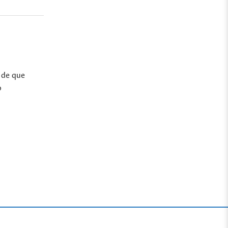
o de que
o