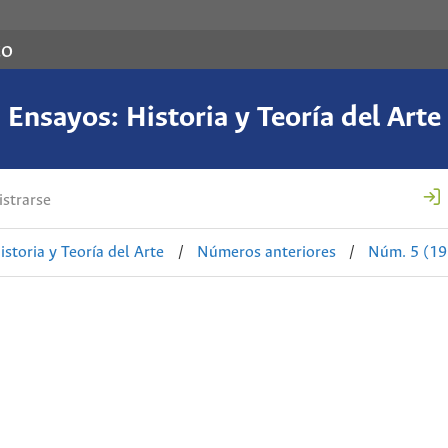
co
Ensayos: Historia y Teoría del Arte
strarse
istoria y Teoría del Arte
/
Números anteriores
/
Núm. 5 (19