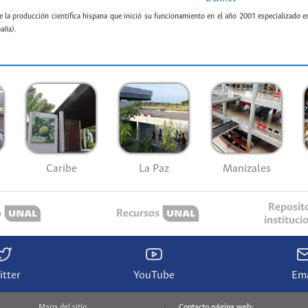
e la producción científica hispana que inició su funcionamiento en el año 2001 especializado e
paña).
Caribe
La Paz
Manizales
Reposit
o
Recursos
instituci
itter
YouTube
Ema
Mapa del sitio
Contacto página web: