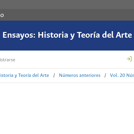
co
Ensayos: Historia y Teoría del Arte
strarse
istoria y Teoría del Arte
/
Números anteriores
/
Vol. 20 Nú