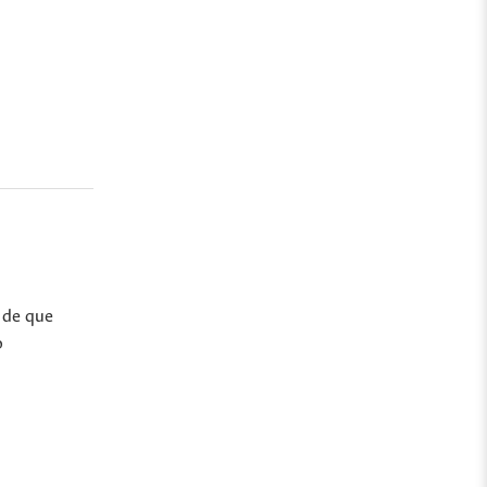
o de que
o