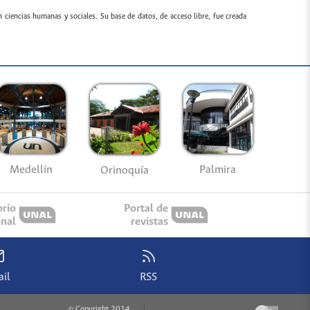
n ciencias humanas y sociales. Su base de datos, de acceso libre, fue creada
Medellín
Palmira
Orinoquía
orio
Portal de
onal
revistas
il
RSS
© Copyright 2014