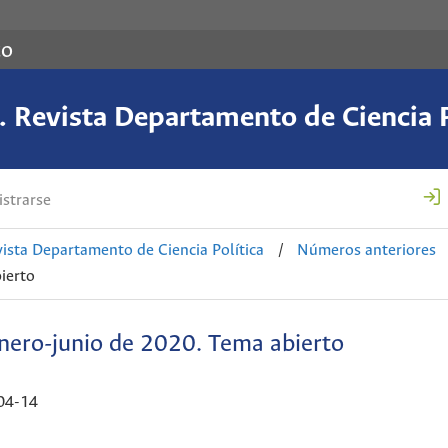
co
 Revista Departamento de Ciencia P
strarse
ista Departamento de Ciencia Política
/
Números anteriores
ierto
nero-junio de 2020. Tema abierto
04-14