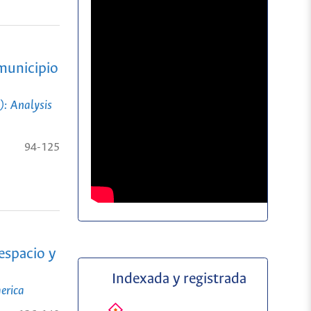
 municipio
): Analysis
94-125
 espacio y
Indexada y registrada
erica