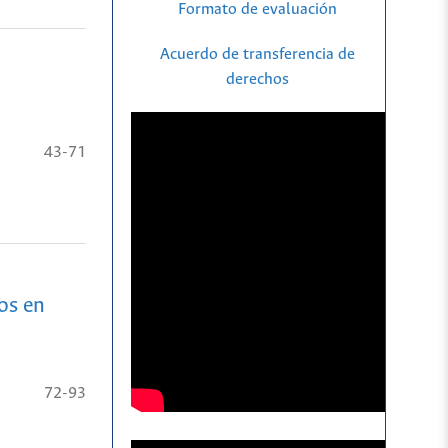
Formato de evaluación
Acuerdo de transferencia de
derechos
43-71
os en
72-93