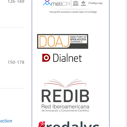
126-149
150-178
lection