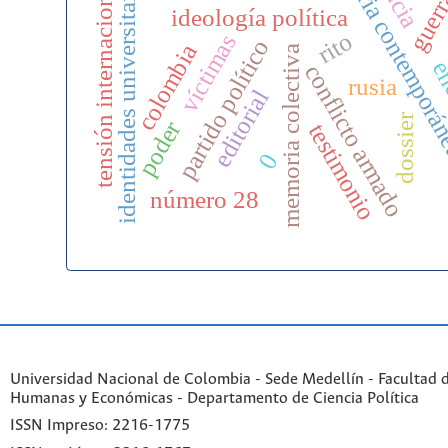
historia contempor
guerra
identidades universitarias
tensión internacional
ideología política
rito
víctimas
partido político
colombia
memoria colectiva
en
conflicto armado
rusia
editorial
dossier
poder
testimonio
0
número 28
Universidad Nacional de Colombia - Sede Medellín - Facultad d
Humanas y Económicas - Departamento de Ciencia Política
ISSN Impreso: 2216-1775