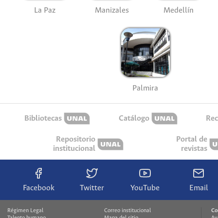
La Paz
Manizales
Medellín
Palmira
Bibliotecas
Catálogo
Rec
Repositorio
Portal de
institucional
revistas
Facebook
Twitter
YouTube
Email
Régimen Legal
Correo institucional
Co
Talento humano
Mapa del sitio
Av