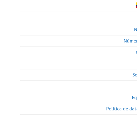
N
Númer
So
Eq
Política de da