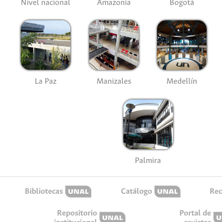
Nivel nacional
Amazonía
Bogotá
La Paz
Manizales
Medellín
Palmira
Bibliotecas
Catálogo
Rec
Repositorio
Portal de