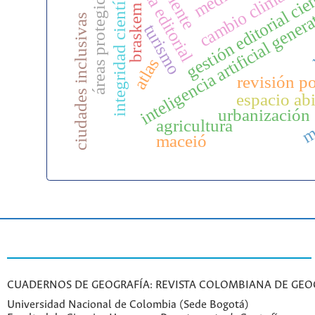
ética editorial
gestión editorial cie
cambio climático
integridad científica
áreas protegidas
inteligencia artificial gener
braskem
ciudades inclusivas
h
turismo
atlas
revisión po
espacio abi
m
urbanización
agricultura
maceió
CUADERNOS DE GEOGRAFÍA: REVISTA COLOMBIANA DE GEO
Universidad Nacional de Colombia (Sede Bogotá)