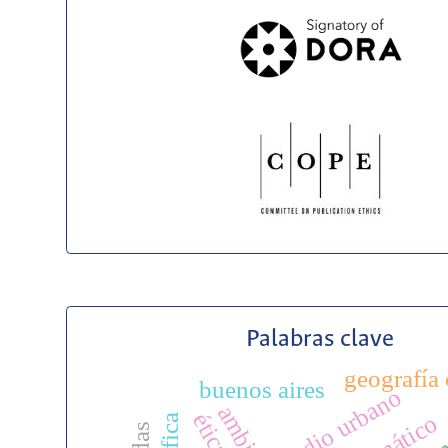
Palabras clave
geografía 
buenos aires
medio urbano
ambiente