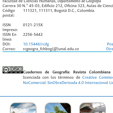
Facultad de Ciencias Humanas,
Departamento de Geografía
Carrera 30 N.° 45-03, Edificio 212, Oficina 323, Aulas de Cien
Código
111321, 111311, Bogotá D.C., Colombia.
postal:
ISSN
0121-215X
Impreso:
ISSN En
2256-5442
lìnea:
DOI:
10.15446/rcdg
Pos
Correo:
rcgeogra_fchbog(@)unal.edu.co
Dir
Cuadernos de Geografía: Revista Colombiana
licenciada con los términos de
Creative Commo
NoComercial-SinObraDerivada 4.0 Internacional Li