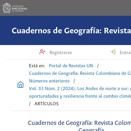
Registrarse
Entra
Está en:
Portal de Revistas UN
/
Cuadernos de Geografía: Revista Colombiana de G
Números anteriores
/
Vol. 33 Núm. 2 (2024): Los Andes de norte a sur: 
oportunidades y resiliencia frente al cambio climá
/
ARTÍCULOS
Cuadernos de Geografía: Revista Colo
Geografía