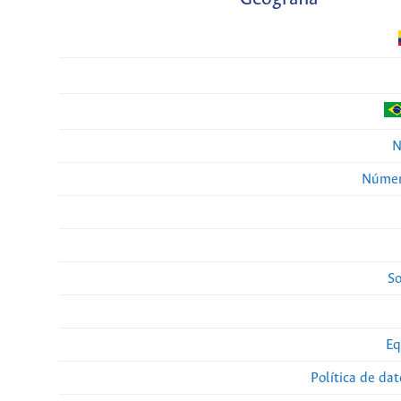
N
Númer
So
Eq
Política de da