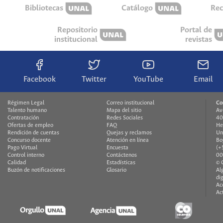
Bibliotecas
Catálogo
Rec
Repositorio
Portal de
institucional
revistas
Facebook
Twitter
YouTube
Email
Régimen Legal
Correo institucional
Co
Talento humano
Mapa del sitio
Av
Contratación
Redes Sociales
40
Ofertas de empleo
FAQ
He
Rendición de cuentas
Quejas y reclamos
Un
Concurso docente
Atención en línea
Bo
Pago Virtual
Encuesta
(+
Control interno
Contáctenos
00
Calidad
Estadísticas
© 
Buzón de notificaciones
Glosario
Al
di
Ac
Ac