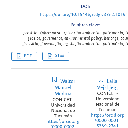
DOI:
https://doi.org/10.15446/rcdg.v33n2.1019
Palabras clave:
geositio, gobernanza, legislación ambiental, patrimonio, t
geosite, governance, environmental policy, heritage, tou
geossítio, governação, legislação ambiental, património, 
PDF
XLM
Walter
Laila
Manuel
Vejsbjerg
Medina
CONICET-
Universidad
CONICET-
Nacional de
Universidad
Tucumán
Nacional de
https://orcid.org
Tucumán
/0000-0001-
https://orcid.org
5389-2741
/0000-0002-