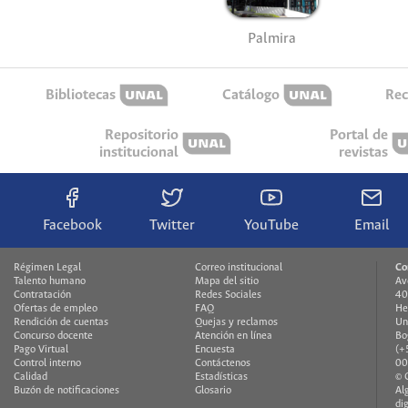
Palmira
Bibliotecas
Catálogo
Rec
Repositorio
Portal de
institucional
revistas
Facebook
Twitter
YouTube
Email
Régimen Legal
Correo institucional
Co
Talento humano
Mapa del sitio
Av
Contratación
Redes Sociales
40
Ofertas de empleo
FAQ
He
Rendición de cuentas
Quejas y reclamos
Un
Concurso docente
Atención en línea
Bo
Pago Virtual
Encuesta
(+
Control interno
Contáctenos
00
Calidad
Estadísticas
© 
Buzón de notificaciones
Glosario
Al
di