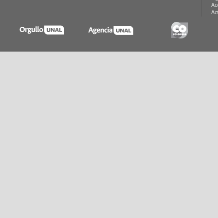
Ac
Ac