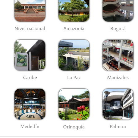
Nivel nacional
Amazonía
Bogotá
Caribe
La Paz
Manizales
Medellín
Palmira
Orinoquía