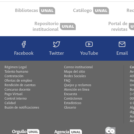
Bibliotecas
Catálogo
Rec
Repositorio
Portal de
institucional
revistas
Facebook
Twitter
YouTube
Email
Régimen Legal
Correo institucional
Co
Talento humano
Mapa del sitio
Av
Contratación
Redes Sociales
40
Ofertas de empleo
FAQ
He
Rendición de cuentas
Quejas y reclamos
Un
Concurso docente
Atención en línea
Bo
Pago Virtual
Encuesta
(+
Control interno
Contáctenos
00
Calidad
Estadísticas
© 
Buzón de notificaciones
Glosario
Al
di
Ac
Ac