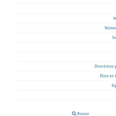
N
Númer
So
Directrices 
Ética en 
Eq
Buscar