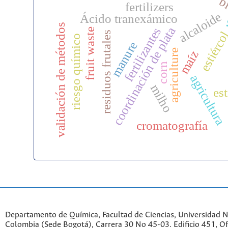
b
fertilizers
alcaloide
Ácido tranexámico
q
validación de métodos
coordinación de plata
fertilizantes
fruit waste
estiérco
residuos frutales
riesgo químico
manure
agriculture
maíz
corn
agricultura
milho
es
cromatografía
Departamento de Química, Facultad de Ciencias, Universidad N
Colombia (Sede Bogotá), Carrera 30 No 45-03. Edificio 451, Of