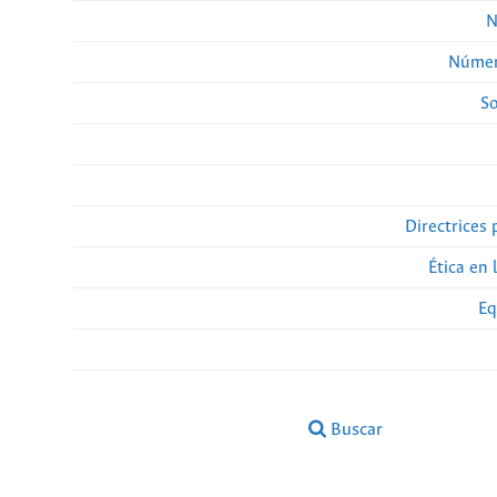
N
Númer
So
Directrices 
Ética en 
Eq
Buscar