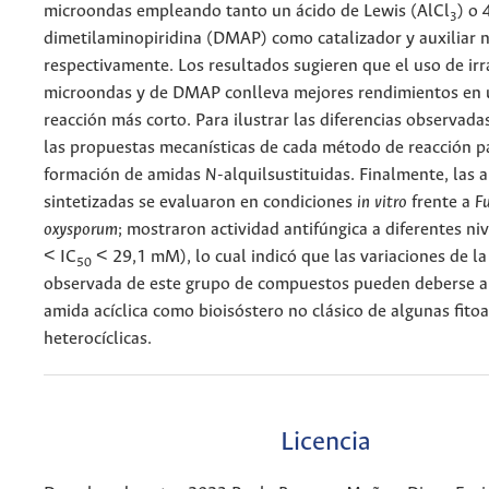
microondas empleando tanto un ácido de Lewis (AlCl
) o 
3
dimetilaminopiridina (DMAP) como catalizador y auxiliar nu
respectivamente. Los resultados sugieren que el uso de irr
microondas y de DMAP conlleva mejores rendimientos en 
reacción más corto. Para ilustrar las diferencias observada
las propuestas mecanísticas de cada método de reacción p
formación de amidas
N
-alquilsustituidas. Finalmente, las 
sintetizadas se evaluaron en condiciones
in vitro
frente a
F
oxysporum
; mostraron actividad antifúngica a diferentes n
< IC
< 29,1 mM), lo cual indicó que las variaciones de la
50
observada de este grupo de compuestos pueden deberse al
amida acíclica como bioisóstero no clásico de algunas fito
heterocíclicas.
Licencia