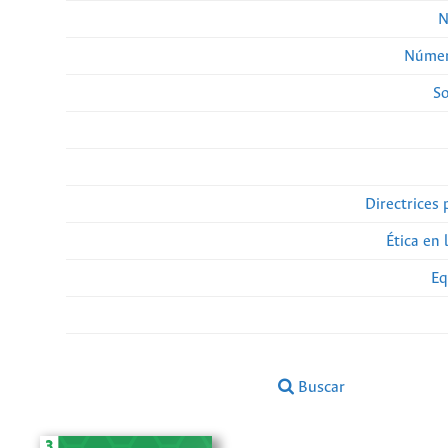
N
Númer
So
Directrices 
Ética en 
Eq
Buscar