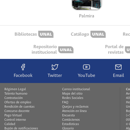
Palmira
Bibliotecas
Catálogo
Rec
Repositorio
Portal de
institucional
revistas
Facebook
Twitter
YouTube
Email
Régimen Legal
Correo institucional
Co
Talento humano
Mapa del sitio
Av
Contratación
Redes Sociales
40
Ofertas de empleo
FAQ
He
Rendición de cuentas
Quejas y reclamos
Un
Concurso docente
Atención en línea
Bo
Pago Virtual
Encuesta
(+
Control interno
Contáctenos
00
Calidad
Estadísticas
© 
Buzón de notificaciones
Glosario
Al