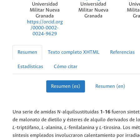
Universidad
Universidad
Univ
Militar Nueva
Militar Nueva
Milit
Granada
Granada
Gr
https://orcid.org
/0000-0002-
0024-9629
Resumen
Texto completo XHTML
Referencias
Estadísticas
Cómo citar
Resumen (es)
Resumen (en)
Una serie de amidas
N
-alquilsustituidas
1-16
fueron sintet
de malonato de dietilo y ésteres de alquilo derivados de 
ʟ
-triptófano,
ʟ
-alanina,
ʟ
-fenilalanina y
ʟ
-tirosina. Los mé
síntesis empleados involucraron calentamiento por irradia