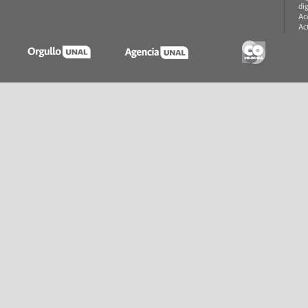
di
Ac
Ac