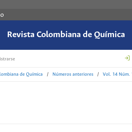
co
Revista Colombiana de Química
strarse
olombiana de Química
/
Números anteriores
/
Vol. 14 Núm. 