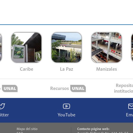
Caribe
La Paz
Manizales
Reposit
o
Recursos
instituci
itter
YouTube
Ema
Mapa del sitio
Contacto página web: