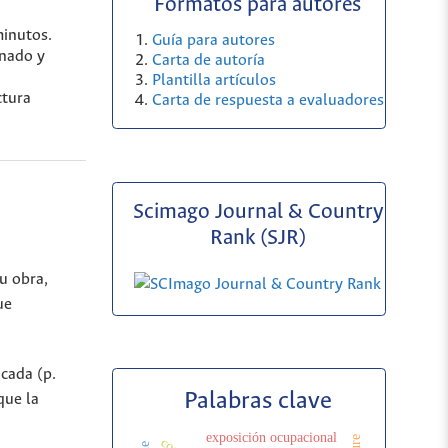
Formatos para autores
minutos.
Guía para autores
enado y
Carta de autoría
Plantilla artículos
ctura
Carta de respuesta a evaluadores
Scimago Journal & Country
Rank (SJR)
u obra,
ue
icada (p.
Palabras clave
que la
exposición ocupacional