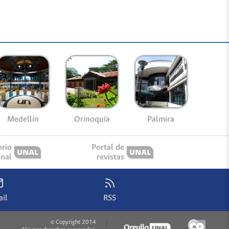
Medellín
Palmira
Orinoquía
orio
Portal de
onal
revistas
il
RSS
© Copyright 2014