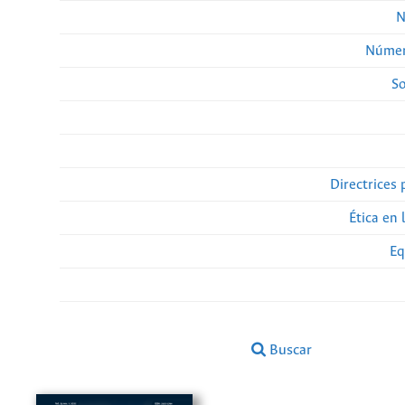
N
Númer
So
Directrices 
Ética en 
Eq
Buscar