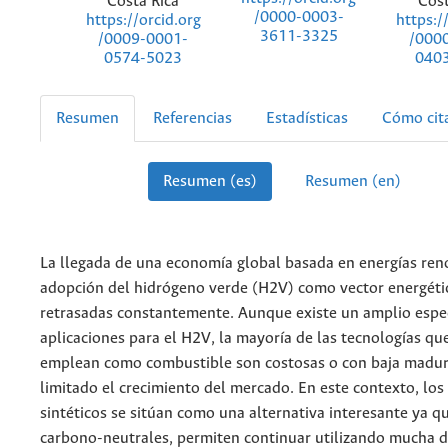
Costa Rica
Cost
/0000-0003-
https://orcid.org
https:/
3611-3325
/0009-0001-
/000
0574-5023
040
Resumen
Referencias
Estadísticas
Cómo cit
Resumen (es)
Resumen (en)
La llegada de una economía global basada en energías ren
adopción del hidrógeno verde (H2V) como vector energétic
retrasadas constantemente. Aunque existe un amplio espe
aplicaciones para el H2V, la mayoría de las tecnologías qu
emplean como combustible son costosas o con baja madure
limitado el crecimiento del mercado. En este contexto, lo
sintéticos se sitúan como una alternativa interesante ya qu
carbono-neutrales, permiten continuar utilizando mucha d