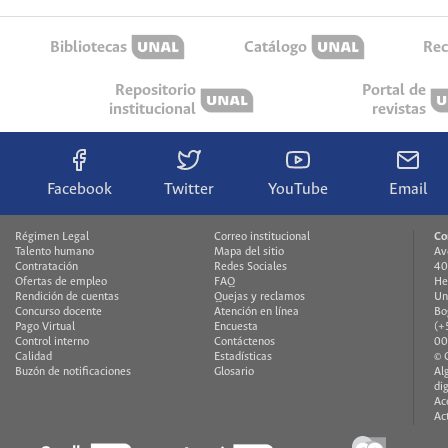
Bibliotecas
Catálogo
Rec
Repositorio
Portal de
institucional
revistas
Facebook
Twitter
YouTube
Email
Régimen Legal
Correo institucional
Co
Talento humano
Mapa del sitio
Av
Contratación
Redes Sociales
40
Ofertas de empleo
FAQ
He
Rendición de cuentas
Quejas y reclamos
Un
Concurso docente
Atención en línea
Bo
Pago Virtual
Encuesta
(+
Control interno
Contáctenos
00
Calidad
Estadísticas
© 
Buzón de notificaciones
Glosario
Al
di
Ac
Ac