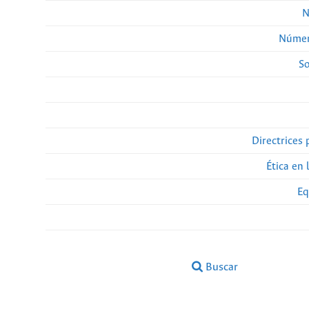
N
Númer
So
Directrices 
Ética en 
Eq
Buscar