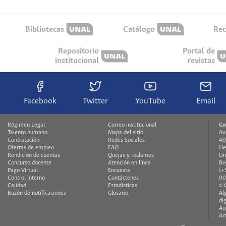
Bibliotecas
Catálogo
Rec
Repositorio
Portal de
institucional
revistas
Facebook
Twitter
YouTube
Email
Régimen Legal
Correo institucional
Co
Talento humano
Mapa del sitio
Av
Contratación
Redes Sociales
40
Ofertas de empleo
FAQ
He
Rendición de cuentas
Quejas y reclamos
Un
Concurso docente
Atención en línea
Bo
Pago Virtual
Encuesta
(+
Control interno
Contáctenos
00
Calidad
Estadísticas
© 
Buzón de notificaciones
Glosario
Al
di
Ac
Ac