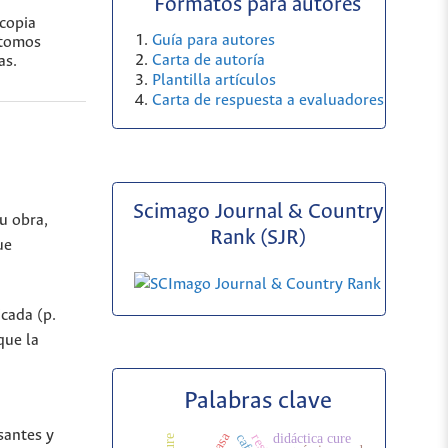
Formatos para autores
copia
Guía para autores
átomos
Carta de autoría
as.
Plantilla artículos
Carta de respuesta a evaluadores
Scimago Journal & Country
u obra,
Rank (SJR)
ue
icada (p.
que la
Palabras clave
santes y
didáctica cure