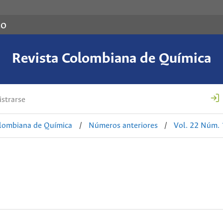
co
Revista Colombiana de Química
strarse
olombiana de Química
/
Números anteriores
/
Vol. 22 Núm. 