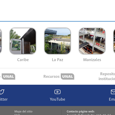
Caribe
La Paz
Manizales
Reposit
o
Recursos
instituci
itter
YouTube
Ema
Mapa del sitio
Contacto página web: