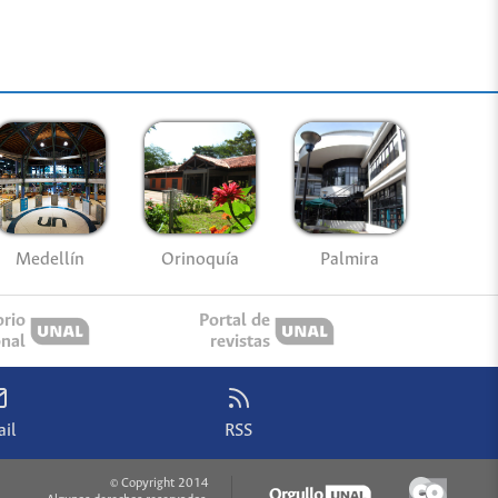
Medellín
Palmira
Orinoquía
orio
Portal de
onal
revistas
il
RSS
© Copyright 2014