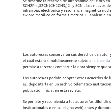
Se describe la reacción de intercambio del cloro e
SCH2Ph-,S2CN(CH2CH3,)2- y SCN-. Los nuevos deriv
infrarroja, electrónica y resonancia magnética nucl
sw oro metálico en forma simétrica. El análisis el
Los autores/as conservarán sus derechos de autor y
el cuál estará simultáneamente sujeto a la
Licenci
permite a terceros compartir la obra siempre que se
Los autores/as podrán adoptar otros acuerdos de lic
ej.: depositarla en un archivo telemático instituci
publicación inicial en esta revista.
Se permite y recomienda a los autores/as difundir su
institucionales o en su página web) antes y durante