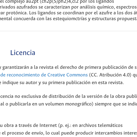
n el complejo au2pt (ch2p(S)ph2)4,cl2 por los ligandos
ados azufrados se caracterizan por análisis químico, espectros
ear protónica. Los ligandos se coordinan por el azufre a los dos 
emental concuerda con las estequiomctrías y estructuras propuest
Licencia
 garantizarán a la revista el derecho de primera publicación de s
a de reconocimiento de Creative Commons
(CC. Atribución 4.0) q
 indique su autor y su primera publicación en esta revista.
encia no exclusiva de distribución de la versión de la obra publ
onal o publicarla en un volumen monográfico) siempre que se indi
 obra a través de Internet (p. ej.: en archivos telemáticos
 el proceso de envío, lo cual puede producir intercambios intere