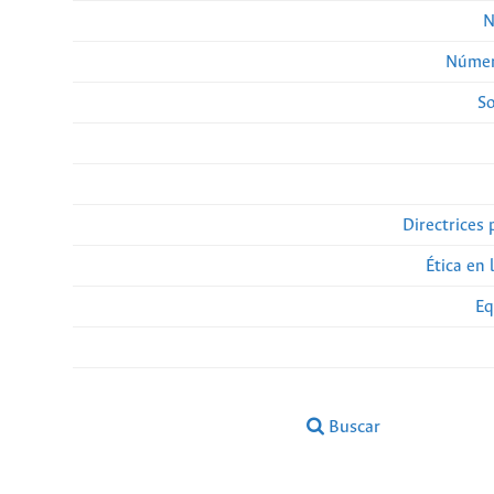
N
Númer
So
Directrices 
Ética en 
Eq
Buscar