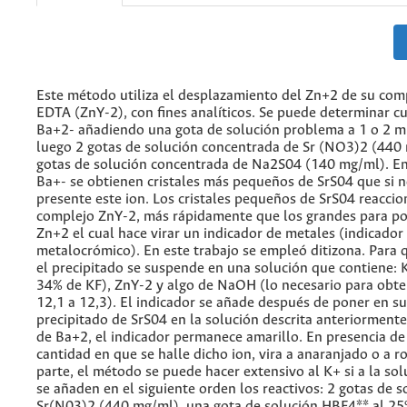
Este método utiliza el desplazamiento del Zn+2 de su com
EDTA (ZnY-2), con fines analíticos. Se puede determinar c
Ba+2- añadiendo una gota de solución problema a 1 o 2 mi
luego 2 gotas de solución concentrada de Sr (NO3)2 (440
gotas de solución concentrada de Na2S04 (140 mg/ml). En
Ba+- se obtienen cristales más pequeños de SrS04 que si 
presente este ion. Los cristales pequeños de SrS04 reaccio
complejo ZnY-2, más rápidamente que los grandes para po
Zn+2 el cual hace virar un indicador de metales (indicador
metalocrómico). En este trabajo se empleó ditizona. Para 
el precipitado se suspende en una solución que contiene: K
34% de KF), ZnY-2 y algo de NaOH (lo necesario para obt
12,1 a 12,3). El indicador se añade después de poner en s
precipitado de SrS04 en la solución descrita anteriormente
de Ba+2, el indicador permanece amarillo. En presencia de
cantidad en que se halle dicho ion, vira a anaranjado o a ro
parte, el método se puede hacer extensivo al K+ si a la so
se añaden en el siguiente orden los reactivos: 2 gotas de s
Sr(N03)2 (440 mg/ml), una gota de solución HBF4** al 25