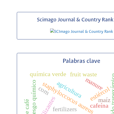
Scimago Journal & Country Rank 
Palabras clave
química verde
fruit waste
Ácido trane
manure
agricultura
riesgo químico
staphyloccocus aureus
corn
estiércol
fertilizantes
maíz
cafeína
fertilizers