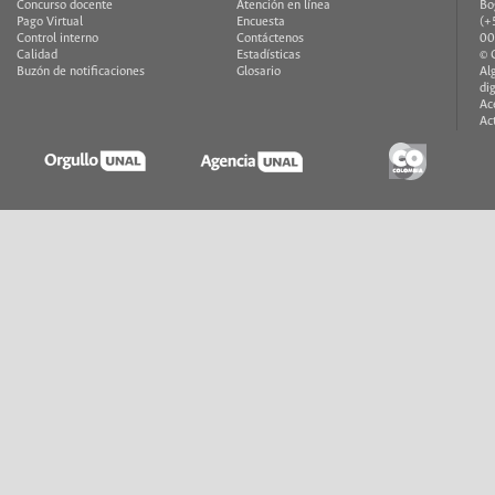
Concurso docente
Atención en línea
Bo
Pago Virtual
Encuesta
(+
Control interno
Contáctenos
00
Calidad
Estadísticas
© 
Buzón de notificaciones
Glosario
Al
di
Ac
Ac