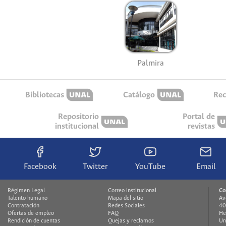
Palmira
Bibliotecas
Catálogo
Rec
Repositorio
Portal de
institucional
revistas
Facebook
Twitter
YouTube
Email
Régimen Legal
Correo institucional
Co
Talento humano
Mapa del sitio
Av
Contratación
Redes Sociales
40
Ofertas de empleo
FAQ
He
Rendición de cuentas
Quejas y reclamos
Un