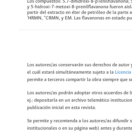
Los compuestos: 5.7-dihidroxi-8-pTenilflavanona; 5
y 5-hidroxi-7-metoxi-8-prenilflavanona fueron aisl
partir del extracto en éter de petróleo de la parte 
'HRMN, "CRMN, y EM. Las flavanonas en estado puro 
Los autores/as conservarán sus derechos de autor y
el cuál estará simultáneamente sujeto a la
Licenci
permite a terceros compartir la obra siempre que se
Los autores/as podrán adoptar otros acuerdos de lic
ej.: depositarla en un archivo telemático instituci
publicación inicial en esta revista.
Se permite y recomienda a los autores/as difundir su
institucionales o en su página web) antes y durante