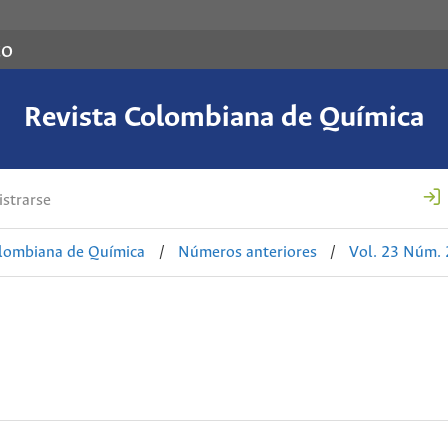
co
Revista Colombiana de Química
strarse
olombiana de Química
/
Números anteriores
/
Vol. 23 Núm. 