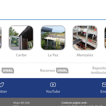
Caribe
La Paz
Manizales
Reposit
o
Recursos
instituci
itter
YouTube
Ema
Mapa del sitio
Contacto página web: