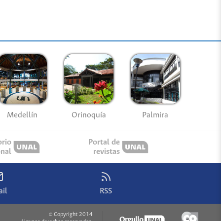
Medellín
Palmira
Orinoquía
orio
Portal de
onal
revistas
il
RSS
© Copyright 2014