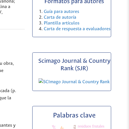
Formatos para autores
avanona;
lina a
Guía para autores
V,
Carta de autoría
Plantilla artículos
Carta de respuesta a evaluadores
Scimago Journal & Country
u obra,
Rank (SJR)
ue
icada (p.
que la
Palabras clave
santes y
residuos frutales