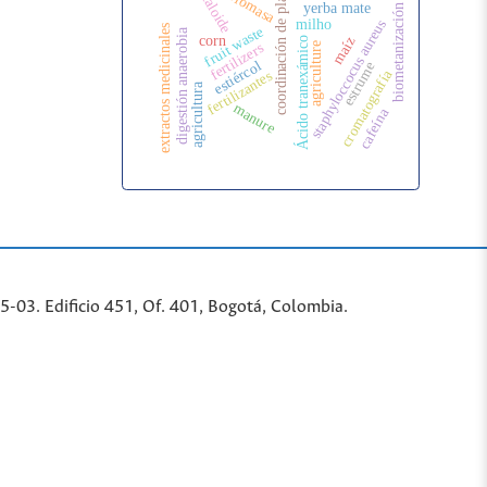
alcaloide
coordinación de plata
biomasa
yerba mate
biometanización
milho
staphyloccocus aureus
extractos medicinales
fruit waste
digestión anaerobia
corn
maíz
Ácido tranexámico
fertilizers
agriculture
estiércol
estrume
cromatografía
fertilizantes
agricultura
manure
cafeína
-03. Edificio 451, Of. 401, Bogotá, Colombia.