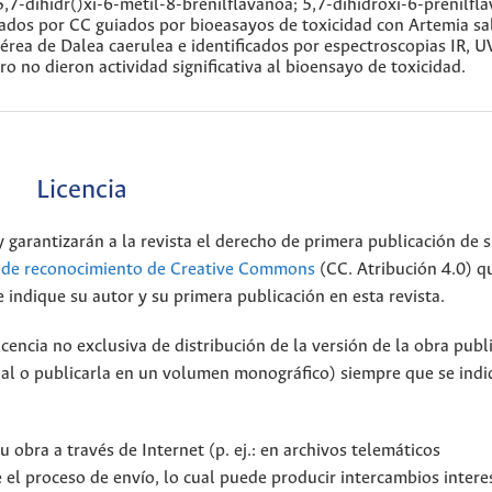
,7-dihidr()xi-6-metil-8-brenilflavanoa; 5,7-dihidroxi-6-prenilfl
ados por CC guiados por bioeasayos de toxicidad con Artemia sa
aérea de Dalea caerulea e identificados por espectroscopias IR, U
no dieron actividad significativa al bioensayo de toxicidad.
Licencia
 garantizarán a la revista el derecho de primera publicación de s
a de reconocimiento de Creative Commons
(CC. Atribución 4.0) q
 indique su autor y su primera publicación en esta revista.
encia no exclusiva de distribución de la versión de la obra publ
onal o publicarla en un volumen monográfico) siempre que se indi
 obra a través de Internet (p. ej.: en archivos telemáticos
 el proceso de envío, lo cual puede producir intercambios intere