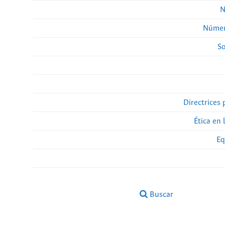
N
Númer
So
Directrices 
Ética en 
Eq
Buscar