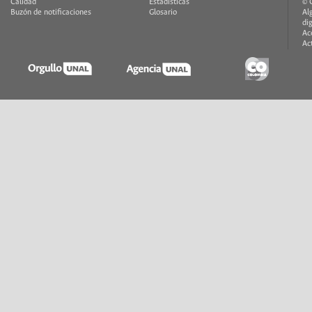
Calidad
Estadísticas
© 
Buzón de notificaciones
Glosario
Al
di
Ac
Ac