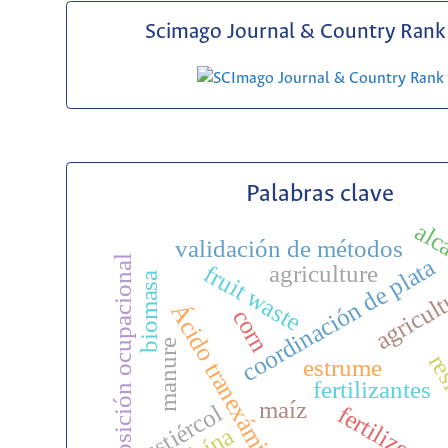
Scimago Journal & Country Rank 
Palabras clave
alc
validación de métodos
exposición ocupacional
coordinación de plata
agriculture
fruit waste
biomasa
agricul
Ácido tranexámico
corn
manure
res
estrume
fertilizantes
maíz
estiércol
fertilizers