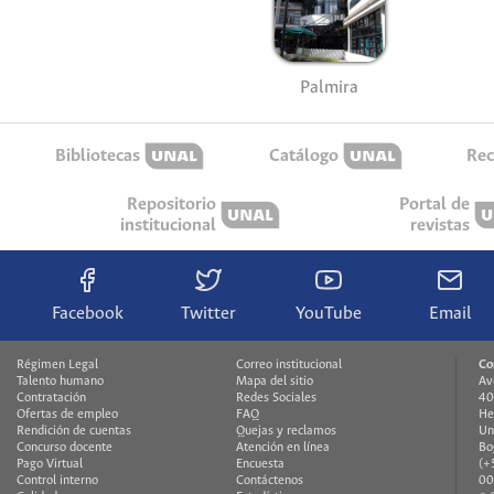
Palmira
Bibliotecas
Catálogo
Rec
Repositorio
Portal de
institucional
revistas
Facebook
Twitter
YouTube
Email
Régimen Legal
Correo institucional
Co
Talento humano
Mapa del sitio
Av
Contratación
Redes Sociales
40
Ofertas de empleo
FAQ
He
Rendición de cuentas
Quejas y reclamos
Un
Concurso docente
Atención en línea
Bo
Pago Virtual
Encuesta
(+
Control interno
Contáctenos
00