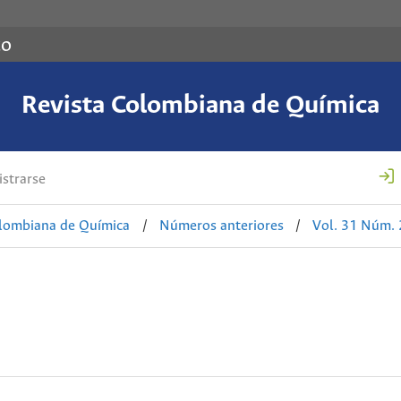
co
Revista Colombiana de Química
strarse
olombiana de Química
/
Números anteriores
/
Vol. 31 Núm. 