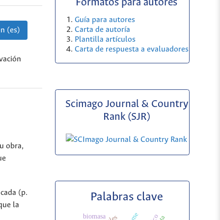
Formatos para autores
Guía para autores
Carta de autoría
n (es)
Plantilla artículos
Carta de respuesta a evaluadores
ivación
Scimago Journal & Country
Rank (SJR)
u obra,
ue
icada (p.
Palabras clave
que la
biomasa