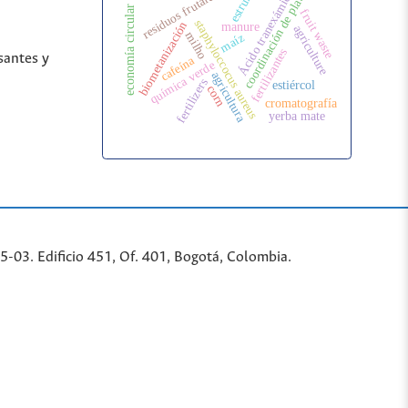
estrume
Ácido tranexámico
residuos frutales
coordinación de plata
economía circular
fruit waste
staphyloccocus aureus
biometanización
manure
agriculture
milho
maíz
fertilizantes
santes y
cafeína
química verde
agricultura
fertilizers
estiércol
corn
cromatografía
yerba mate
-03. Edificio 451, Of. 401, Bogotá, Colombia.