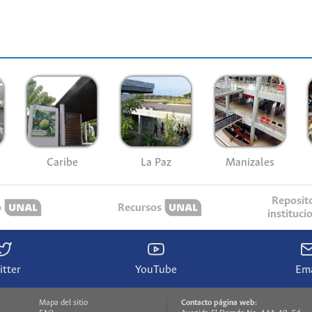
Caribe
La Paz
Manizales
Reposit
o
Recursos
instituci
itter
YouTube
Ema
Mapa del sitio
Contacto página web: