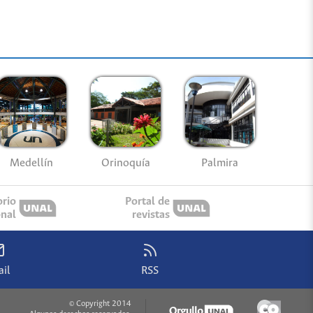
Medellín
Palmira
Orinoquía
orio
Portal de
onal
revistas
il
RSS
© Copyright 2014