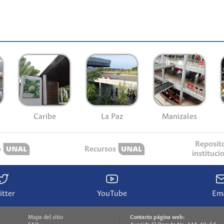
Caribe
La Paz
Manizales
Reposit
o
Recursos
instituci
itter
YouTube
Ema
Mapa del sitio
Contacto página web: