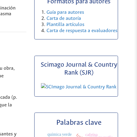
Formatos para autores
minación
Guía para autores
plasma
Carta de autoría
Plantilla artículos
Carta de respuesta a evaluadores
Scimago Journal & Country
u obra,
Rank (SJR)
ue
icada (p.
que la
Palabras clave
santes y
química verde
cafeína