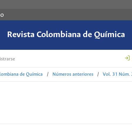
co
Revista Colombiana de Química
strarse
olombiana de Química
/
Números anteriores
/
Vol. 31 Núm. 