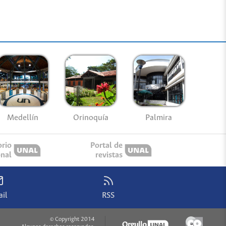
Medellín
Palmira
Orinoquía
orio
Portal de
onal
revistas
il
RSS
© Copyright 2014