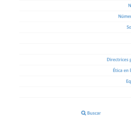
N
Númer
So
Directrices 
Ética en 
Eq
Buscar