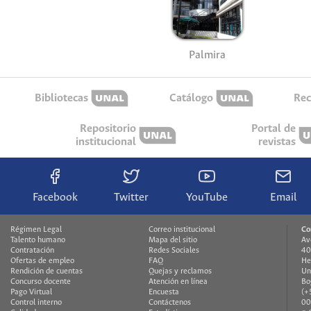
Palmira
Bibliotecas
Catálogo
Rec
Repositorio
Portal de
institucional
revistas
Facebook
Twitter
YouTube
Email
Régimen Legal
Correo institucional
Co
Talento humano
Mapa del sitio
Av
Contratación
Redes Sociales
40
Ofertas de empleo
FAQ
He
Rendición de cuentas
Quejas y reclamos
Un
Concurso docente
Atención en línea
Bo
Pago Virtual
Encuesta
(+
Control interno
Contáctenos
00