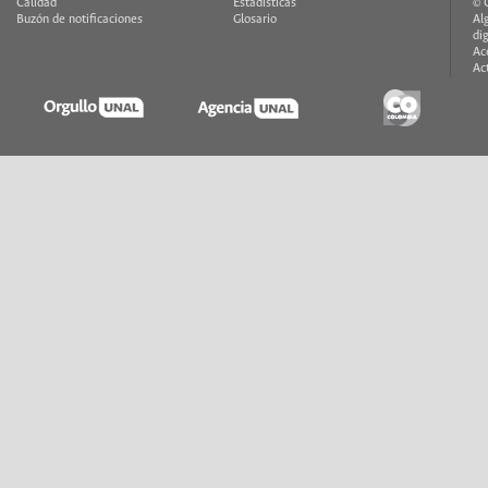
Calidad
Estadísticas
© 
Buzón de notificaciones
Glosario
Al
di
Ac
Ac