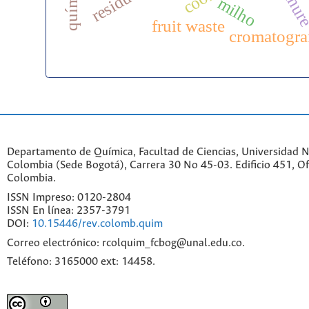
manur
milho
fruit waste
cromatogra
Departamento de Química, Facultad de Ciencias, Universidad N
Colombia (Sede Bogotá), Carrera 30 No 45-03. Edificio 451, Of
Colombia.
ISSN Impreso: 0120-2804
ISSN En línea: 2357-3791
DOI:
10.15446/rev.colomb.quim
Correo electrónico: rcolquim_fcbog@unal.edu.co.
Teléfono: 3165000 ext: 14458.