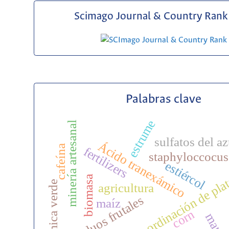
Scimago Journal & Country Rank 
Palabras clave
estrume
minería artesanal
sulfatos del az
Ácido tranexámico
cafeína
fertilizers
staphyloccocus
estiércol
coordinación de pla
biomasa
química verde
agricultura
residuos frutales
maíz
corn