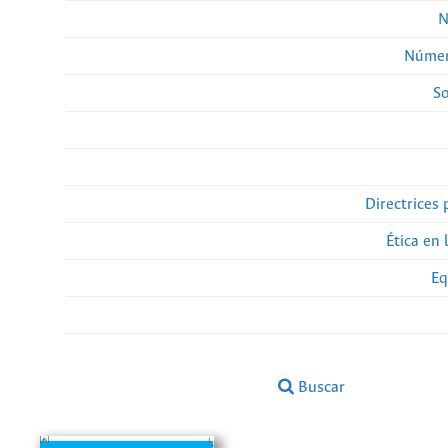
N
Númer
So
Directrices 
Ética en 
Eq
Buscar