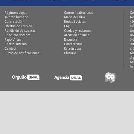
Régimen Legal
Correo institucional
Co
Talento humano
Mapa del sitio
Av
Contratación
Redes Sociales
40
Ofertas de empleo
FAQ
He
Rendición de cuentas
Quejas y reclamos
Un
Concurso docente
Atención en línea
Bo
Pago Virtual
Encuesta
(+
Control interno
Contáctenos
00
Calidad
Estadísticas
© 
Buzón de notificaciones
Glosario
Al
di
Ac
Ac