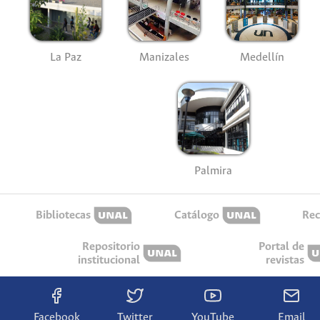
La Paz
Manizales
Medellín
Palmira
Bibliotecas
Catálogo
Rec
Repositorio
Portal de
institucional
revistas
Facebook
Twitter
YouTube
Email