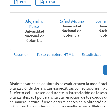
PDF
HTML
Alejandro
Rafael Molina
Sonia
Perez
Universidad
Univ
Nacional de
Naci
Universidad
Colombia
Col
Nacional de
Colombia
Resumen
Texto completo HTML
Estadísticas
Distintas variables de síntesis se evaluaronen la modificac
pilarizaciónde dos arcillas esmectíticas con solucionesmix
El efecto del ultrasonidodurante la intercalación de lasesp
pilarizantes, el tipo de arcilla yla remoción de los óxidos d
delmineral natural fueron determinantes enla obtención d
activos en laoxidación de fenol en medio acuoso diluidoc