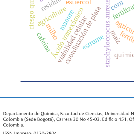
riesgo químico
fertiliz
estiércol
corn
staphyloccocus aureus
agriculture
coordinación de plata
Ácido tranexámico
manure
viabilidad celular
agricu
milho
maíz
ferti
cafeína
estrume
quími
Departamento de Química, Facultad de Ciencias, Universidad N
Colombia (Sede Bogotá), Carrera 30 No 45-03. Edificio 451, Of
Colombia.
ISSN Impreso: 0120-2804