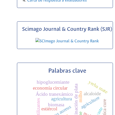
Carta de respuesta a evaluadores
Scimago Journal & Country Rank (SJR)
Palabras clave
yerba mate
hipoglucemiante
coordinación de plata
economía circular
alcaloide
milho
Ácido tranexámico
agriculture
agricultura
fertilizantes
didáctica cure
biomasa
estiércol
maíz