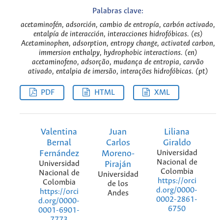
Palabras clave:
acetaminofén, adsorción, cambio de entropía, carbón activado,
entalpía de interacción, interacciones hidrofóbicas. (es)
Acetaminophen, adsorption, entropy change, activated carbon,
immersion enthalpy, hydrophobic interactions. (en)
acetaminofeno, adsorção, mudança de entropia, carvão
ativado, entalpia de imersão, interações hidrofóbicas. (pt)
PDF
HTML
XML
Valentina
Juan
Liliana
Bernal
Carlos
Giraldo
Fernández
Moreno-
Universidad
Nacional de
Universidad
Piraján
Colombia
Nacional de
Universidad
https://orci
Colombia
de los
d.org/0000-
https://orci
Andes
0002-2861-
d.org/0000-
6750
0001-6901-
7773