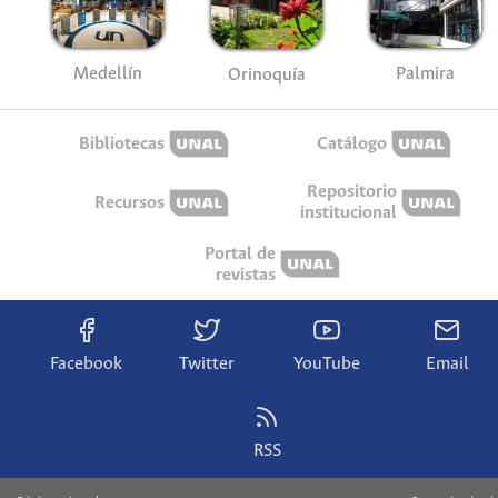
Medellín
Palmira
Orinoquía
Bibliotecas
Catálogo
Repositorio
Recursos
institucional
Portal de
revistas
Facebook
Twitter
YouTube
Email
RSS