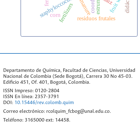
staphyloccocus aureus
fruit waste
estrume
manure
fertilizers
corn
residuos frutales
Departamento de Química, Facultad de Ciencias, Universidad
Nacional de Colombia (Sede Bogotá), Carrera 30 No 45-03.
Edificio 451, Of. 401, Bogotá, Colombia.
ISSN Impreso: 0120-2804
ISSN En línea: 2357-3791
DOI:
10.15446/rev.colomb.quim
Correo electrónico: rcolquim_fcbog@unal.edu.co.
Teléfono: 3165000 ext: 14458.