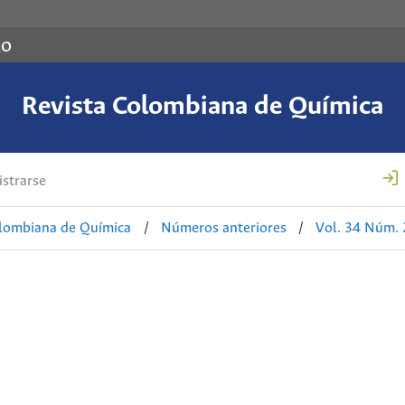
co
Revista Colombiana de Química
strarse
olombiana de Química
/
Números anteriores
/
Vol. 34 Núm. 