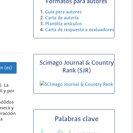
Formatos para autores
Guía para autores
Carta de autoría
Plantilla artículos
Carta de respuesta a evaluadores
Scimago Journal & Country
n (es)
Rank (SJR)
). La
% y por
s
sólidos
nseca y
eracción
Palabras clave
la