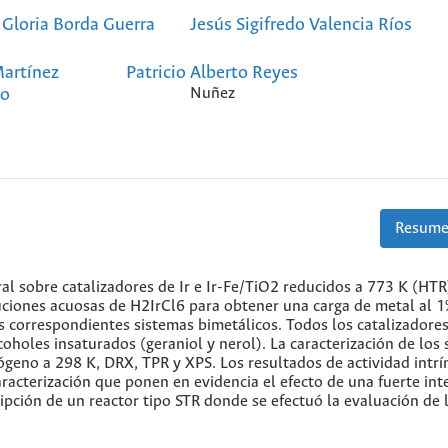
Gloria Borda Guerra
Jesús Sigifredo Valencia Ríos
artínez
Patricio Alberto Reyes
no
Nuñez
Resume
ral sobre catalizadores de Ir e Ir-Fe/TiO2 reducidos a 773 K (HTR
luciones acuosas de H2IrCl6 para obtener una carga de metal al 1
s correspondientes sistemas bimetálicos. Todos los catalizadore
oholes insaturados (geraniol y nerol). La caracterización de los 
ógeno a 298 K, DRX, TPR y XPS. Los resultados de actividad intrí
aracterización que ponen en evidencia el efecto de una fuerte int
pción de un reactor tipo STR donde se efectuó la evaluación de 