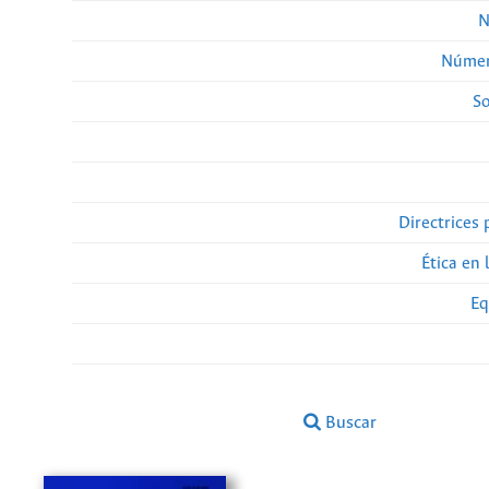
N
Númer
So
Directrices 
Ética en 
Eq
Buscar