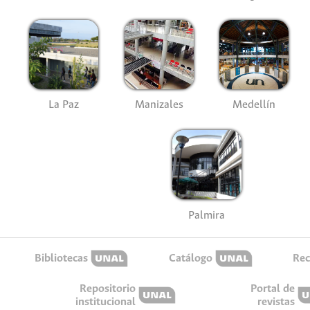
La Paz
Manizales
Medellín
Palmira
Bibliotecas
Catálogo
Rec
Repositorio
Portal de
institucional
revistas