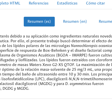
pleto HTML
Referencias
Estadísticas
Cómo citar
Resumen (es)
Resumen (en)
Resume
interés debido a su aplicación como ingredientes naturales noved
utica. Por ello, el presente trabajo buscó determinar el efecto de
ón de los lípidos polares de las microalgas
Nannochloropsis oceanica
uperficie de respuesta de Box-Behnken y el diseño factorial comp
plasma de Organismos Acuáticos (BGOA – IMARPE) fueron cultiv
ifugadas y liofilizadas. Los lípidos fueron extraídos con clorofor
rómetro de masas Waters Xevo G2-XS QTOF. La maximización de 
lor óptimo de la relación masa-solvente de 25 mg/3 mL, una prop
tiempo del baño de ultrasonido entre 10 y 30 min. Los principa
lisofosfatidilcolina (LPC), diacilgliceril-
N
,
N
,
N
-trimetilhomoseri
alactosil diacilglicerol (MGDG) y para
D. asymmetricus
fueron
TS, DGDG y MGDG.