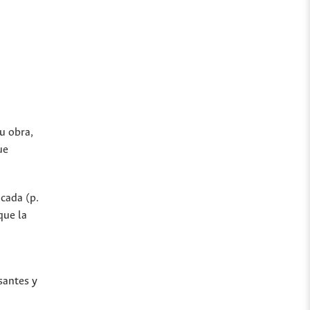
u obra,
ue
icada (p.
que la
santes y