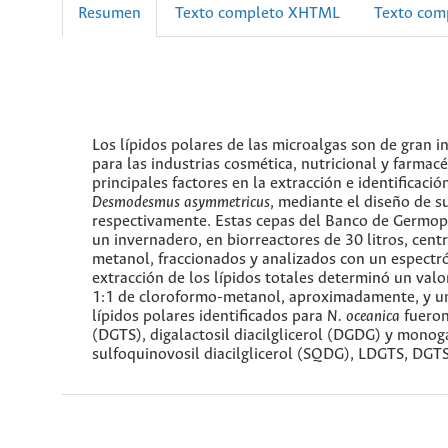
Resumen
Texto completo XHTML
Texto com
Los lípidos polares de las microalgas son de gran 
para las industrias cosmética, nutricional y farmacé
principales factores en la extracción e identificaci
Desmodesmus asymmetricus
, mediante el diseño de s
respectivamente. Estas cepas del Banco de Germo
un invernadero, en biorreactores de 30 litros, centr
metanol, fraccionados y analizados con un espect
extracción de los lípidos totales determinó un va
1:1 de cloroformo-metanol, aproximadamente, y un 
lípidos polares identificados para
N. oceanica
fueron 
(DGTS), digalactosil diacilglicerol (DGDG) y monog
sulfoquinovosil diacilglicerol (SQDG), LDGTS, DG