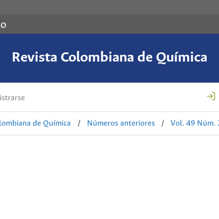
co
Revista Colombiana de Química
strarse
olombiana de Química
/
Números anteriores
/
Vol. 49 Núm. 