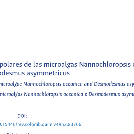
s polares de las microalgas Nannochloropsis
odesmus asymmetricus
om microalgae Nannochloropsis oceanica and Desmodesmus a
as microalgas Nannochloropsis oceanica e Desmodesmus asym
DOI:
10.15446/rev.colomb.quim.v49n2.83766