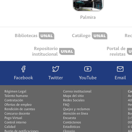
Palmira
Bibliotecas
Catálogo
Rec
Repositorio
Portal de
institucional
revistas
Facebook
Twitter
YouTube
Email
Régimen Legal
Correo institucional
Co
Talento humano
Mapa del sitio
Av
Contratación
Redes Sociales
40
Ofertas de empleo
FAQ
He
Rendición de cuentas
Quejas y reclamos
Un
Concurso docente
Atención en línea
Bo
Pago Virtual
Encuesta
(+
Control interno
Contáctenos
00
Calidad
Estadísticas
© 
Buzón de notificaciones
Glosario
Al