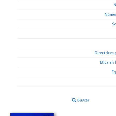
N
Númer
So
Directrices 
Ética en 
Eq
Buscar