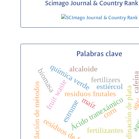
Scimago Journal & Country Rank 
Palabras clave
química verde
alcaloide
biomasa
cafeín
fertilizers
agri
fruit waste
validación de métodos
estiércol
coordinación de plata
residuos frutales
Ácido tranexámico
maíz
estrume
agr
corn
resíduos de frutas
fertilizantes