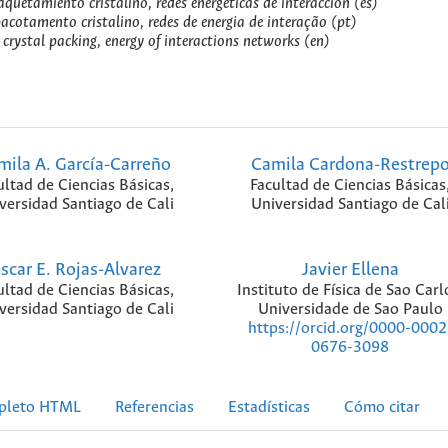
quetamiento cristalino, redes energéticas de interacción (es)
acotamento cristalino, redes de energia de interação (pt)
crystal packing, energy of interactions networks (en)
mila A. García-Carreño
Camila Cardona-Restrep
ultad de Ciencias Básicas,
Facultad de Ciencias Básicas
versidad Santiago de Cali
Universidad Santiago de Cal
scar E. Rojas-Alvarez
Javier Ellena
ultad de Ciencias Básicas,
Instituto de Física de Sao Carl
versidad Santiago de Cali
Universidade de Sao Paulo
https://orcid.org/0000-0002
0676-3098
pleto HTML
Referencias
Estadísticas
Cómo citar