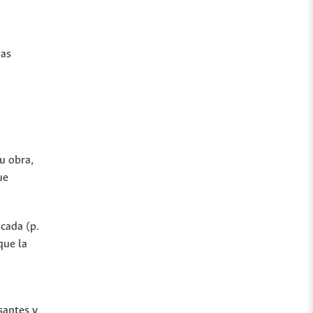
jas
u obra,
ue
icada (p.
que la
santes y