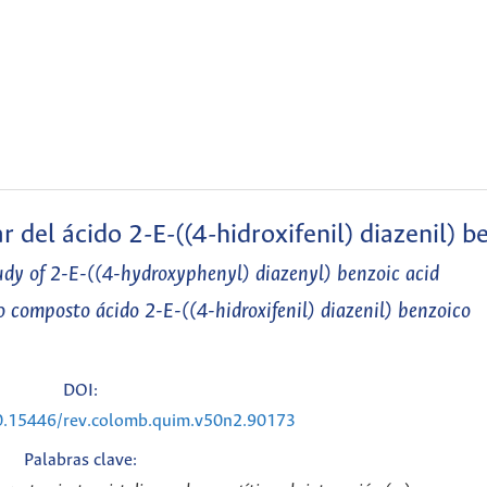
 del ácido 2-E-((4-hidroxifenil) diazenil) b
udy of 2-E-((4-hydroxyphenyl) diazenyl) benzoic acid
o composto ácido 2-E-((4-hidroxifenil) diazenil) benzoico
DOI:
10.15446/rev.colomb.quim.v50n2.90173
Palabras clave: