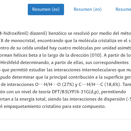
Resumen (es)
Resumen (en)
Resume
4-hidroxifenil) diazenil) benzóico se resolvió por medio del mét
 X de monocristal, encontrando que la molécula cristaliza en el 
entro de su celda unidad hay cuatro moléculas por unidad asimét
man hélices beta a lo largo de la dirección [010]. A partir de l
e Hirshfeld determinando, a partir de ellas, sus correspondientes
o que permitió estudiar las interacciones intermoleculares que m
pudo determinar que la principal contribución a la superficie ge
a de interacciones O···H/H···O (27%) y C···H/H···C (18,6%). Ta
ción con un nivel de teoría DFT/B3LYP/6-31G(d,p), permitiendo
tan a la energía total, siendo las interacciones de dispersión (-
el empaquetamiento cristalino para este compuesto.