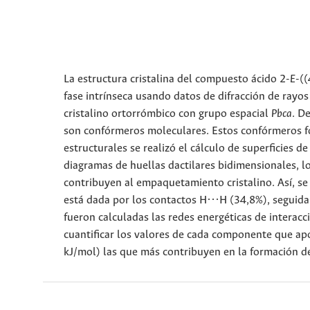
La estructura cristalina del compuesto ácido 2-
E
-((
fase intrínseca usando datos de difracción de rayos
cristalino ortorrómbico con grupo espacial
Pbca
. D
son confórmeros moleculares. Estos confórmeros for
estructurales se realizó el cálculo de superficies d
diagramas de huellas dactilares bidimensionales, l
contribuyen al empaquetamiento cristalino. Así, se 
está dada por los contactos H···H (34,8%), seguid
fueron calculadas las redes energéticas de interac
cuantificar los valores de cada componente que apor
kJ/mol) las que más contribuyen en la formación d