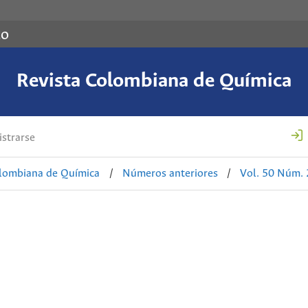
co
Revista Colombiana de Química
strarse
olombiana de Química
/
Números anteriores
/
Vol. 50 Núm. 