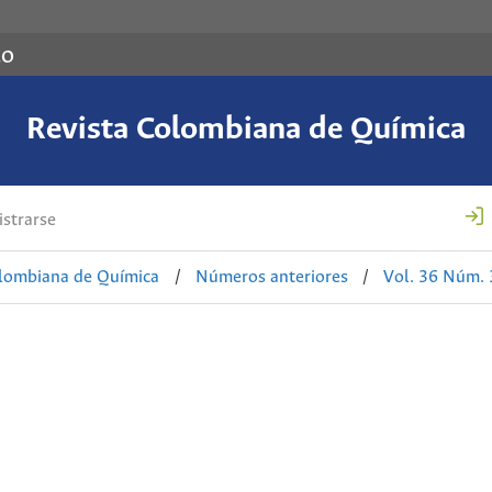
co
Revista Colombiana de Química
strarse
olombiana de Química
/
Números anteriores
/
Vol. 36 Núm. 