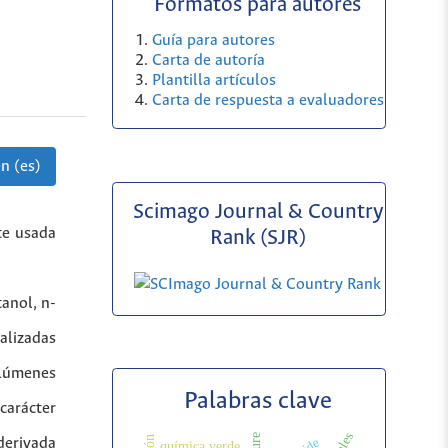
Formatos para autores
Guía para autores
Carta de autoría
Plantilla artículos
Carta de respuesta a evaluadores
n (es)
Scimago Journal & Country
te usada
Rank (SJR)
anol, n-
alizadas
olúmenes
Palabras clave
carácter
derivada
química verde