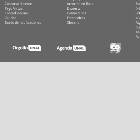
Concurso docente
Atención en línea
Bo
Pago Virtual
Encuesta
(+
Control interno
Contáctenos
00
Calidad
Estadísticas
© 
Buzón de notificaciones
Glosario
Al
di
Ac
Ac