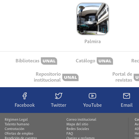
Palmira
Bibliotecas
Catálogo
Rec
Repositorio
Portal de
institucional
revistas
Facebook
Twitter
YouTube
Email
Régimen Legal
Correo institucional
Co
Talento humano
Mapa del sitio
Av
Contratación
Redes Sociales
40
Ofertas de empleo
FAQ
He
Rendición de cuentas
Quejas y reclamos
Un