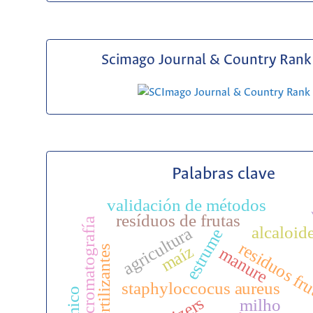
Scimago Journal & Country Rank 
Palabras clave
validación de métodos
f
resíduos de frutas
cromatografía
alcaloid
agricultura
estrume
residuos fr
maíz
fertilizantes
manure
staphyloccocus aureus
milho