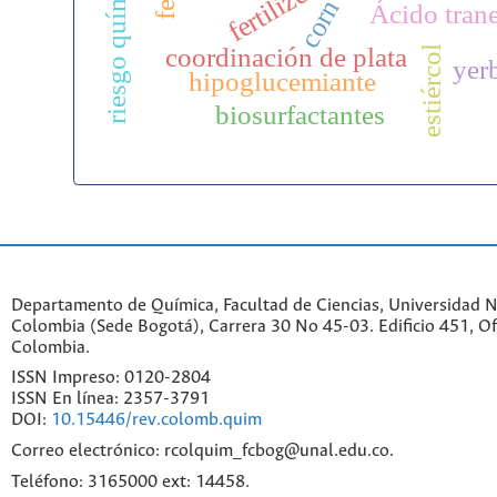
riesgo químico
fertilizers
corn
Ácido tran
coordinación de plata
estiércol
yer
hipoglucemiante
biosurfactantes
Departamento de Química, Facultad de Ciencias, Universidad N
Colombia (Sede Bogotá), Carrera 30 No 45-03. Edificio 451, Of
Colombia.
ISSN Impreso: 0120-2804
ISSN En línea: 2357-3791
DOI:
10.15446/rev.colomb.quim
Correo electrónico: rcolquim_fcbog@unal.edu.co.
Teléfono: 3165000 ext: 14458.