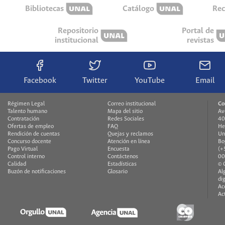
Bibliotecas
Catálogo
Rec
Repositorio
Portal de
institucional
revistas
Facebook
Twitter
YouTube
Email
Régimen Legal
Correo institucional
Co
Talento humano
Mapa del sitio
Av
Contratación
Redes Sociales
40
Ofertas de empleo
FAQ
He
Rendición de cuentas
Quejas y reclamos
Un
Concurso docente
Atención en línea
Bo
Pago Virtual
Encuesta
(+
Control interno
Contáctenos
00
Calidad
Estadísticas
© 
Buzón de notificaciones
Glosario
Al
di
Ac
Ac