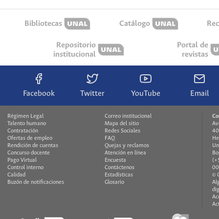
Bibliotecas
Catálogo
Rec
Repositorio
Portal de
institucional
revistas
Facebook
Twitter
YouTube
Email
Régimen Legal
Correo institucional
Co
Talento humano
Mapa del sitio
Av
Contratación
Redes Sociales
40
Ofertas de empleo
FAQ
He
Rendición de cuentas
Quejas y reclamos
Un
Concurso docente
Atención en línea
Bo
Pago Virtual
Encuesta
(+
Control interno
Contáctenos
00
Calidad
Estadísticas
© 
Buzón de notificaciones
Glosario
Al
di
Ac
Ac