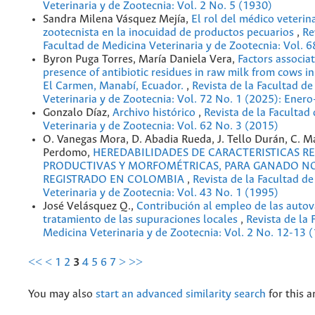
Veterinaria y de Zootecnia: Vol. 2 No. 5 (1930)
Sandra Milena Vásquez Mejía,
El rol del médico veterina
zootecnista en la inocuidad de productos pecuarios
,
Re
Facultad de Medicina Veterinaria y de Zootecnia: Vol. 
Byron Puga Torres, María Daniela Vera,
Factors associa
presence of antibiotic residues in raw milk from cows in
El Carmen, Manabí, Ecuador.
,
Revista de la Facultad d
Veterinaria y de Zootecnia: Vol. 72 No. 1 (2025): Enero
Gonzalo Díaz,
Archivo histórico
,
Revista de la Facultad
Veterinaria y de Zootecnia: Vol. 62 No. 3 (2015)
O. Vanegas Mora, D. Abadia Rueda, J. Tello Durán, C. M
Perdomo,
HEREDABILIDADES DE CARACTERISTICAS R
PRODUCTIVAS Y MORFOMÉTRICAS, PARA GANADO 
REGISTRADO EN COLOMBIA
,
Revista de la Facultad d
Veterinaria y de Zootecnia: Vol. 43 No. 1 (1995)
José Velásquez Q.,
Contribución al empleo de las autov
tratamiento de las supuraciones locales
,
Revista de la 
Medicina Veterinaria y de Zootecnia: Vol. 2 No. 12-13 
<<
<
1
2
3
4
5
6
7
>
>>
You may also
start an advanced similarity search
for this ar