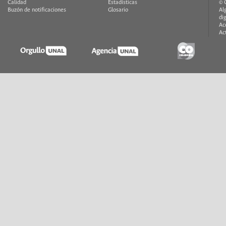
Calidad
Estadísticas
© 
Buzón de notificaciones
Glosario
Al
di
Ac
Ac