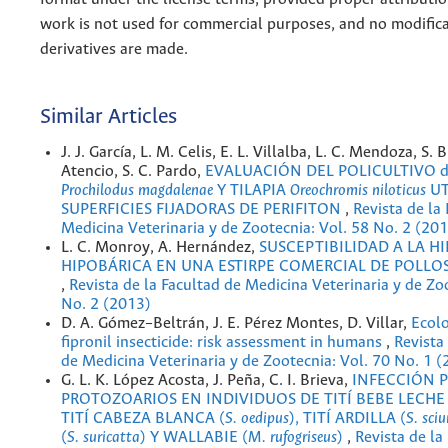
work is not used for commercial purposes, and no modifica
derivatives are made.
Similar Articles
J. J. García, L. M. Celis, E. L. Villalba, L. C. Mendoza, S. B
Atencio, S. C. Pardo,
EVALUACIÓN DEL POLICULTIVO de
Prochilodus magdalenae
Y TILAPIA
Oreochromis niloticus
UT
SUPERFICIES FIJADORAS DE PERIFITON
,
Revista de la
Medicina Veterinaria y de Zootecnia: Vol. 58 No. 2 (20
L. C. Monroy, A. Hernández,
SUSCEPTIBILIDAD A LA H
HIPOBÁRICA EN UNA ESTIRPE COMERCIAL DE POLLO
,
Revista de la Facultad de Medicina Veterinaria y de Zo
No. 2 (2013)
D. A. Gómez–Beltrán, J. E. Pérez Montes, D. Villar,
Ecolo
fipronil insecticide: risk assessment in humans
,
Revista
de Medicina Veterinaria y de Zootecnia: Vol. 70 No. 1 
G. L. K. López Acosta, J. Peña, C. I. Brieva,
INFECCIÓN 
PROTOZOARIOS EN INDIVIDUOS DE TITÍ BEBE LECHE 
TITÍ CABEZA BLANCA (
S. oedipus
), TITÍ ARDILLA (
S. sciu
(
S. suricatta
) Y WALLABIE (
M. rufogriseus
)
,
Revista de la