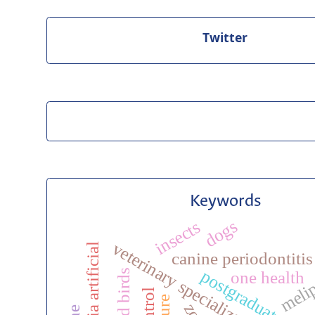
Twitter
Keywords
dogs
insects
veterinary specialization
inteligencia artificial
canine periodontitis
meli
one health
wild birds