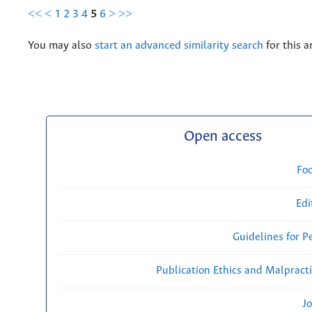
<<
<
1
2
3
4
5
6
>
>>
You may also
start an advanced similarity search
for this ar
Open access
Fo
Edi
Guidelines for P
Publication Ethics and Malpract
Jo