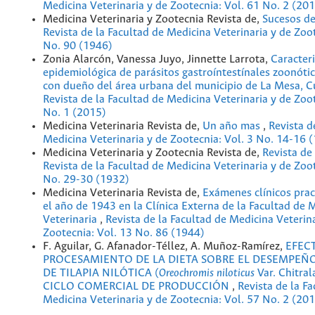
Medicina Veterinaria y de Zootecnia: Vol. 61 No. 2 (20
Medicina Veterinaria y Zootecnia Revista de,
Sucesos de
Revista de la Facultad de Medicina Veterinaria y de Zoo
No. 90 (1946)
Zonia Alarcón, Vanessa Juyo, Jinnette Larrota,
Caracter
epidemiológica de parásitos gastroíntestínales zoonóti
con dueño del área urbana del municipio de La Mesa,
Revista de la Facultad de Medicina Veterinaria y de Zoo
No. 1 (2015)
Medicina Veterinaria Revista de,
Un año mas
,
Revista d
Medicina Veterinaria y de Zootecnia: Vol. 3 No. 14-16 
Medicina Veterinaria y Zootecnia Revista de,
Revista de
Revista de la Facultad de Medicina Veterinaria y de Zoot
No. 29-30 (1932)
Medicina Veterinaria Revista de,
Exámenes clínicos prac
el año de 1943 en la Clínica Externa de la Facultad de 
Veterinaria
,
Revista de la Facultad de Medicina Veterina
Zootecnia: Vol. 13 No. 86 (1944)
F. Aguilar, G. Afanador-Téllez, A. Muñoz-Ramírez,
EFEC
PROCESAMIENTO DE LA DIETA SOBRE EL DESEMPEÑ
DE TILAPIA NILÓTICA (
Oreochromis niloticus
Var. Chitra
CICLO COMERCIAL DE PRODUCCIÓN
,
Revista de la F
Medicina Veterinaria y de Zootecnia: Vol. 57 No. 2 (20