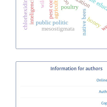
postgraduate edu
pest control
agriculture
zoo
chlorhexidine
poultry
native bees
honey
we
public politic
mesostigmata
Information for authors
Onlin
Auth
Cop