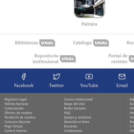
Palmira
Bibliotecas
Catálogo
Rec
Repositorio
Portal de
institucional
revistas
Facebook
Twitter
YouTube
Email
Régimen Legal
Correo institucional
Co
Talento humano
Mapa del sitio
Av
Contratación
Redes Sociales
40
Ofertas de empleo
FAQ
He
Rendición de cuentas
Quejas y reclamos
Un
Concurso docente
Atención en línea
Bo
Pago Virtual
Encuesta
(+
Control interno
Contáctenos
00