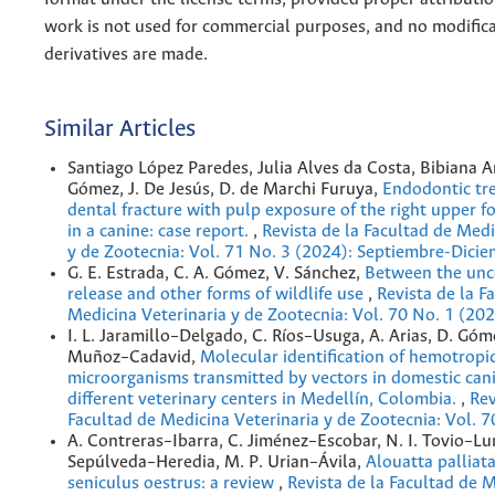
work is not used for commercial purposes, and no modifica
derivatives are made.
Similar Articles
Santiago López Paredes, Julia Alves da Costa, Bibiana 
Gómez, J. De Jesús, D. de Marchi Furuya,
Endodontic tr
dental fracture with pulp exposure of the right upper 
in a canine: case report.
,
Revista de la Facultad de Medi
y de Zootecnia: Vol. 71 No. 3 (2024): Septiembre-Dici
G. E. Estrada, C. A. Gómez, V. Sánchez,
Between the unce
release and other forms of wildlife use
,
Revista de la F
Medicina Veterinaria y de Zootecnia: Vol. 70 No. 1 (20
I. L. Jaramillo–Delgado, C. Ríos–Usuga, A. Arias, D. Góme
Muñoz–Cadavid,
Molecular identification of hemotropi
microorganisms transmitted by vectors in domestic can
different veterinary centers in Medellín, Colombia.
,
Rev
Facultad de Medicina Veterinaria y de Zootecnia: Vol. 
A. Contreras–Ibarra, C. Jiménez–Escobar, N. I. Tovio–Lun
Sepúlveda–Heredia, M. P. Urian–Ávila,
Alouatta palliat
seniculus oestrus: a review
,
Revista de la Facultad de 