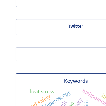
Twitter
Keywords
meliponicu
heat stress
surgical laparoscopy
in
food safety