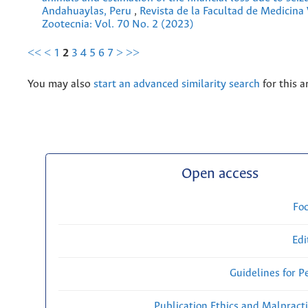
Andahuaylas, Peru
,
Revista de la Facultad de Medicina 
Zootecnia: Vol. 70 No. 2 (2023)
<<
<
1
2
3
4
5
6
7
>
>>
You may also
start an advanced similarity search
for this ar
Open access
Fo
Edi
Guidelines for P
Publication Ethics and Malpract