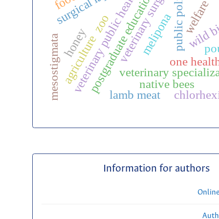
veterinary surgery
public politic
veterinary public health
postgraduate education
welfare
melipona
zoo
wild b
honey
agriculture
mesostigmata
po
one healt
veterinary specializ
native bees
lamb meat
chlorhex
Information for authors
Onlin
Auth