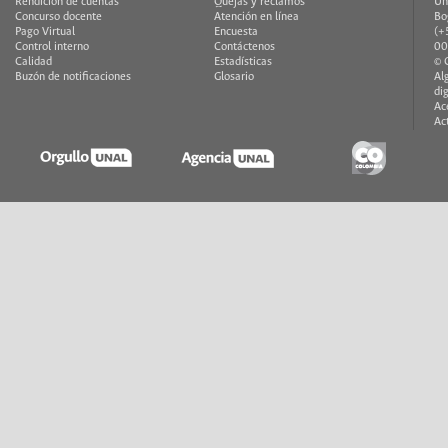
Rendición de cuentas
Quejas y reclamos
Un
Concurso docente
Atención en línea
Bo
Pago Virtual
Encuesta
(+
Control interno
Contáctenos
00
Calidad
Estadísticas
© 
Buzón de notificaciones
Glosario
Al
di
Ac
Ac