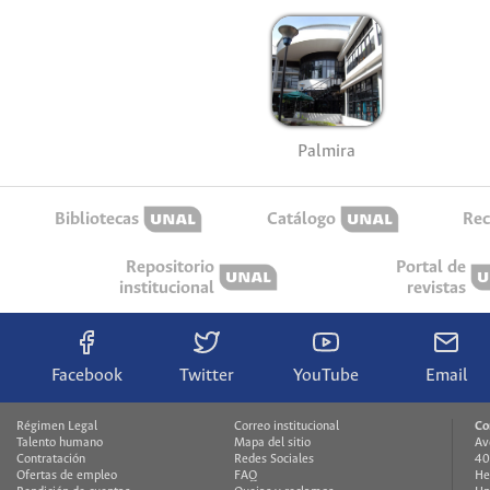
Palmira
Bibliotecas
Catálogo
Rec
Repositorio
Portal de
institucional
revistas
Facebook
Twitter
YouTube
Email
Régimen Legal
Correo institucional
Co
Talento humano
Mapa del sitio
Av
Contratación
Redes Sociales
40
Ofertas de empleo
FAQ
He