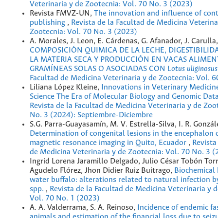
Veterinaria y de Zootecnia: Vol. 70 No. 3 (2023)
Revista FMVZ-UN,
The innovation and influence of con
publishing
,
Revista de la Facultad de Medicina Veterina
Zootecnia: Vol. 70 No. 3 (2023)
A. Morales, J. Leon, E. Cárdenas, G. Afanador, J. Carulla,
COMPOSICIÓN QUIMICA DE LA LECHE, DIGESTIBILI
LA MATERIA SECA Y PRODUCCIÓN EN VACAS ALIME
GRAMÍNEAS SOLAS O ASOCIADAS CON
Lotus uliginosus
Facultad de Medicina Veterinaria y de Zootecnia: Vol. 
Liliana López Kleine,
Innovations in Veterinary Medicin
Science The Era of Molecular Biology and Genomic Dat
Revista de la Facultad de Medicina Veterinaria y de Zoo
No. 3 (2024): Septiembre-Diciembre
S.G. Parra-Guayasamín, M. V. Estrella-Silva, I. R. Gonzá
Determination of congenital lesions in the encephalon 
magnetic resonance imaging in Quito, Ecuador
,
Revista
de Medicina Veterinaria y de Zootecnia: Vol. 70 No. 3 
Ingrid Lorena Jaramillo Delgado, Julio César Tobón Tor
Agudelo Flórez, Jhon Didier Ruiz Buitrago,
Biochemical 
water buffalo: alterations related to natural infection
spp.
,
Revista de la Facultad de Medicina Veterinaria y 
Vol. 70 No. 1 (2023)
A. A. Valderrama, S. A. Reinoso,
Incidence of endemic fas
animals and estimation of the financial loss due to seizu