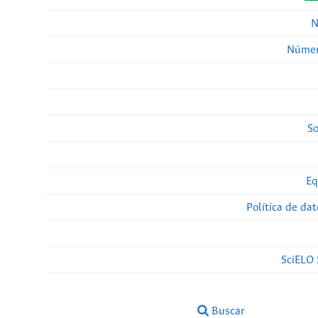
N
Númer
So
Eq
Política de da
SciELO 
Buscar