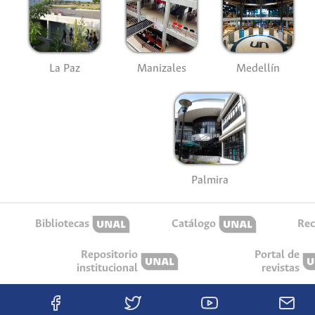
La Paz
Manizales
Medellín
Palmira
Bibliotecas
Catálogo
Rec
Repositorio
Portal de
institucional
revistas