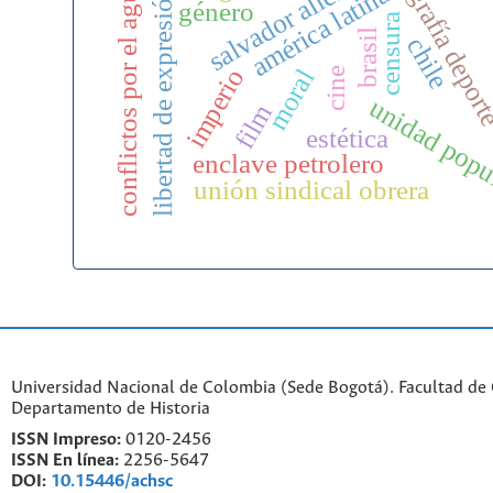
historiografía depor
salvador allende
conflictos por el agua
américa latina
libertad de expresión
género
censura
brasil
chile
imperio
moral
cine
unidad popu
film
estética
enclave petrolero
unión sindical obrera
Universidad Nacional de Colombia (Sede Bogotá). Facultad de
Departamento de Historia
ISSN Impreso:
0120-2456
ISSN En línea:
2256-5647
DOI:
10.15446/achsc