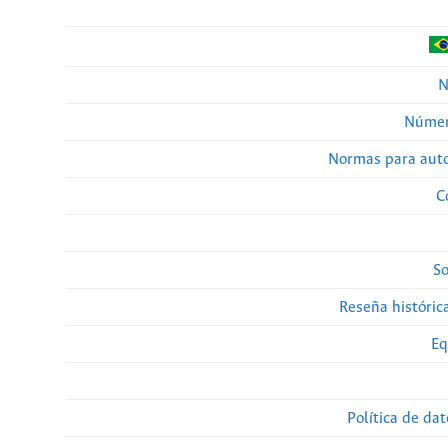
N
Númer
Normas para auto
C
So
Reseña histórica
Eq
Política de da