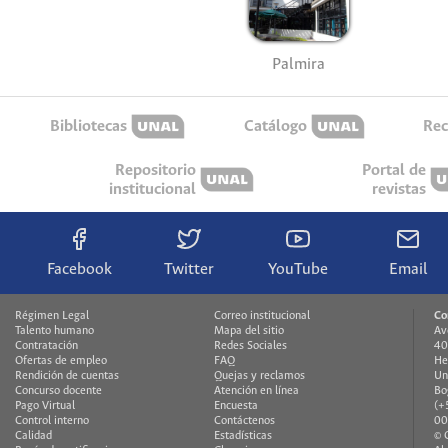
Palmira
Bibliotecas
Catálogo
Rec
Repositorio
Portal de
institucional
revistas
Facebook
Twitter
YouTube
Email
Régimen Legal
Correo institucional
Co
Talento humano
Mapa del sitio
Av
Contratación
Redes Sociales
40
Ofertas de empleo
FAQ
He
Rendición de cuentas
Quejas y reclamos
Un
Concurso docente
Atención en línea
Bo
Pago Virtual
Encuesta
(+
Control interno
Contáctenos
00
Calidad
Estadísticas
© 