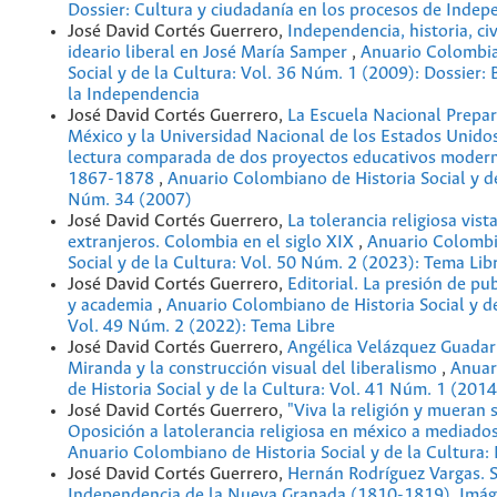
Dossier: Cultura y ciudadanía en los procesos de Indep
José David Cortés Guerrero,
Independencia, historia, civ
ideario liberal en José María Samper
,
Anuario Colombia
Social y de la Cultura: Vol. 36 Núm. 1 (2009): Dossier: 
la Independencia
José David Cortés Guerrero,
La Escuela Nacional Prepar
México y la Universidad Nacional de los Estados Unido
lectura comparada de dos proyectos educativos modern
1867-1878
,
Anuario Colombiano de Historia Social y de
Núm. 34 (2007)
José David Cortés Guerrero,
La tolerancia religiosa vist
extranjeros. Colombia en el siglo XIX
,
Anuario Colombi
Social y de la Cultura: Vol. 50 Núm. 2 (2023): Tema Lib
José David Cortés Guerrero,
Editorial. La presión de pu
y academia
,
Anuario Colombiano de Historia Social y de
Vol. 49 Núm. 2 (2022): Tema Libre
José David Cortés Guerrero,
Angélica Velázquez Guadar
Miranda y la construcción visual del liberalismo
,
Anuar
de Historia Social y de la Cultura: Vol. 41 Núm. 1 (2014
José David Cortés Guerrero,
"Viva la religión y mueran 
Oposición a latolerancia religiosa en méxico a mediados
Anuario Colombiano de Historia Social y de la Cultura
José David Cortés Guerrero,
Hernán Rodríguez Vargas. S
Independencia de la Nueva Granada (1810-1819). Imág