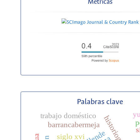
Métricas
Palabras clave
yu
trabajo doméstico
p
barrancabermeja
s
siglo xvi