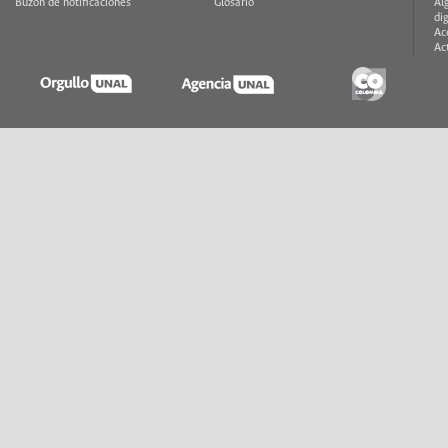
Buzón de notificaciones
Glosario
Al
di
Ac
Ac