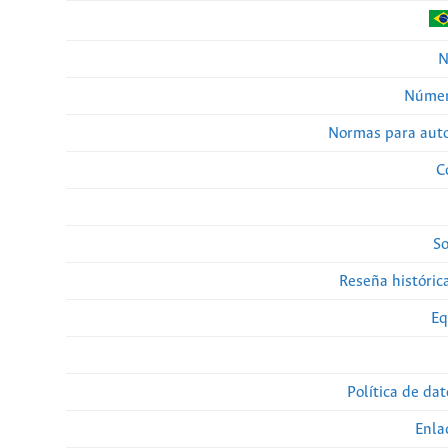
N
Númer
Normas para auto
C
So
Reseña histórica
Eq
Política de da
Enla