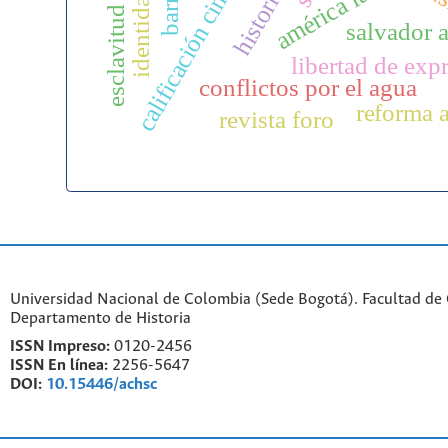
calificación cinematográfica
esclavitud indígena
américa latina
salvador 
libertad de exp
conflictos por el agua
reforma a
revista foro
Universidad Nacional de Colombia (Sede Bogotá). Facultad de
Departamento de Historia
ISSN Impreso:
0120-2456
ISSN En línea:
2256-5647
DOI:
10.15446/achsc