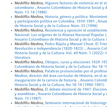
Medófilo Medina,
Algunos factores de violencia en el s
colombiano
,
Anuario Colombiano de Historia Social y d
Núm. 13-14 (1986)
Medófilo Medina,
Historia, género y política. Movimien
y participación política en Colombia, 1930-1991
,
Anua
de Historia Social y de la Cultura: Núm. 23 (1996)
Medófilo Medina,
Resistencia y oposicón al establecimi
Nacional. Los orígenes de la Alianza Nacional Popula
Anuario Colombiano de Historia Social y de la Cultura
Medófilo Medina,
Pedro Rújula y Manuel Chust. El Trien
Revolución e independencia (1820-1823).
,
Anuario Co
Historia Social y de la Cultura: Vol. 49 Núm. 1 (2022): H
literatura
Medófilo Medina,
Obispos, curas y elecciones 1929-1
Colombiano de Historia Social y de la Cultura: No 18-
Medófilo Medina,
Palabras pronunciadas por el profes
Medina, director del área curricular de Historia, en el a
inauguración de la carrera de historia.
,
Anuario Colomb
Historia Social y de la Cultura: No 18-19 (1990-1991)
Medófilo Medina,
El debate electoral de 1941: Eleccio
y asambleas
,
Anuario Colombiano de Historia Social y d
Núm. 15 (1987)
Medófilo Medina,
Seminario internacional de historiogr