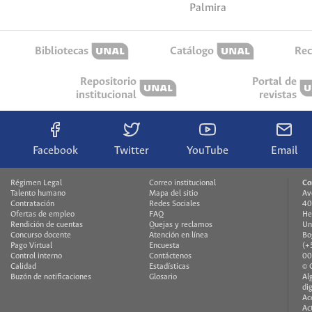
Palmira
Bibliotecas
Catálogo
Rec
Repositorio
Portal de
institucional
revistas
Facebook
Twitter
YouTube
Email
Régimen Legal
Correo institucional
Co
Talento humano
Mapa del sitio
Av
Contratación
Redes Sociales
40
Ofertas de empleo
FAQ
He
Rendición de cuentas
Quejas y reclamos
Un
Concurso docente
Atención en línea
Bo
Pago Virtual
Encuesta
(+
Control interno
Contáctenos
00
Calidad
Estadísticas
© 
Buzón de notificaciones
Glosario
Al
di
Ac
Ac