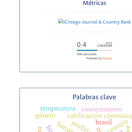
Métricas
Palabras clave
temperatura
conocimiento
género
calificación cinemato
censura
brasil
porfiriato
cine