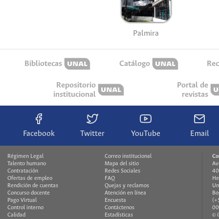
Palmira
Bibliotecas
Catálogo
Rec
Repositorio
Portal de
institucional
revistas
Facebook
Twitter
YouTube
Email
Régimen Legal
Correo institucional
Co
Talento humano
Mapa del sitio
Av
Contratación
Redes Sociales
40
Ofertas de empleo
FAQ
He
Rendición de cuentas
Quejas y reclamos
Un
Concurso docente
Atención en línea
Bo
Pago Virtual
Encuesta
(+
Control interno
Contáctenos
00
Calidad
Estadísticas
© 