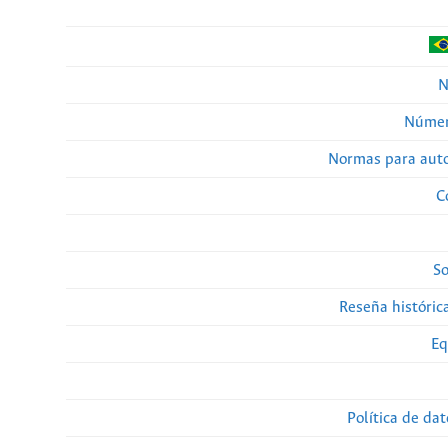
N
Númer
Normas para auto
C
So
Reseña histórica
Eq
Política de da