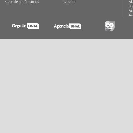
Buzón de notificaciones
Glosario
Al
di
Ac
Ac