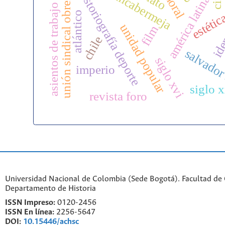
barrancabermeja
iden
historiografía deporte
moral
unión sindical obrera
américa latina
asientos de trabajo
atlántico
estétic
unidad popular
film
chile
salvador
siglo xvi
imperio
siglo 
revista foro
Universidad Nacional de Colombia (Sede Bogotá). Facultad de
Departamento de Historia
ISSN Impreso:
0120-2456
ISSN En línea:
2256-5647
DOI:
10.15446/achsc