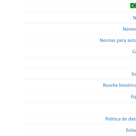
N
Númer
Normas para auto
C
So
Reseña histórica
Eq
Política de da
Enla