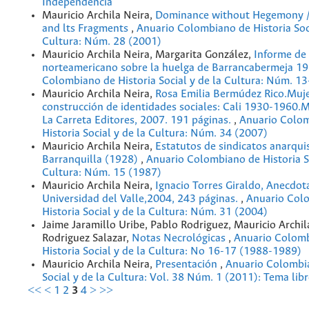
Independencia
Mauricio Archila Neira,
Dominance without Hegemony /
and lts Fragments
,
Anuario Colombiano de Historia Soci
Cultura: Núm. 28 (2001)
Mauricio Archila Neira, Margarita González,
Informe de 
norteamericano sobre la huelga de Barrancabermeja 1
Colombiano de Historia Social y de la Cultura: Núm. 1
Mauricio Archila Neira,
Rosa Emilia Bermúdez Rico.Muje
construcción de identidades sociales: Cali 1930-1960.Me
La Carreta Editores, 2007. 191 páginas.
,
Anuario Colo
Historia Social y de la Cultura: Núm. 34 (2007)
Mauricio Archila Neira,
Estatutos de sindicatos anarqui
Barranquilla (1928)
,
Anuario Colombiano de Historia So
Cultura: Núm. 15 (1987)
Mauricio Archila Neira,
Ignacio Torres Giraldo, Anecdota
Universidad del Valle,2004, 243 páginas.
,
Anuario Col
Historia Social y de la Cultura: Núm. 31 (2004)
Jaime Jaramillo Uribe, Pablo Rodriguez, Mauricio Archil
Rodriguez Salazar,
Notas Necrológicas
,
Anuario Colom
Historia Social y de la Cultura: No 16-17 (1988-1989)
Mauricio Archila Neira,
Presentación
,
Anuario Colombia
Social y de la Cultura: Vol. 38 Núm. 1 (2011): Tema lib
<<
<
1
2
3
4
>
>>