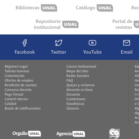
Bibliotecas
Catálogo
Rec
Repositorio
Portal de
institucional
revistas
Facebook
Twitter
YouTube
Email
Régimen Legal
Correo institucional
Co
Talento humano
Mapa del sitio
Av
Contratación
Redes Sociales
40
Ofertas de empleo
FAQ
He
Rendición de cuentas
Quejas y reclamos
Un
Concurso docente
Atención en línea
Bo
Pago Virtual
Encuesta
(+
Control interno
Contáctenos
00
Calidad
Estadísticas
© 
Buzón de notificaciones
Glosario
Al
di
Ac
Ac