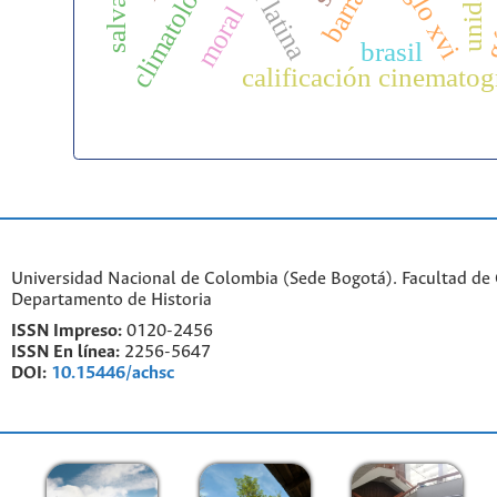
climatología
siglo xvi
g
moral
brasil
calificación cinematog
Universidad Nacional de Colombia (Sede Bogotá). Facultad de
Departamento de Historia
ISSN Impreso:
0120-2456
ISSN En línea:
2256-5647
DOI:
10.15446/achsc