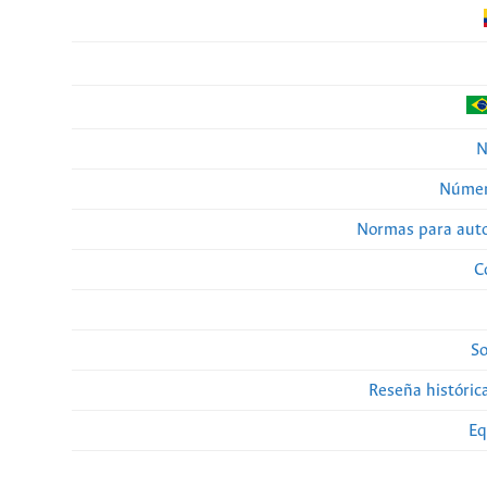
N
Númer
Normas para auto
C
So
Reseña histórica
Eq