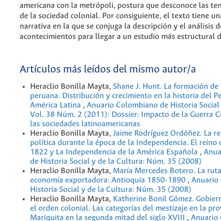
americana con la metrópoli, postura que desconoce las te
de la sociedad colonial. Por consiguiente, el texto tiene u
narrativa en la que se conjuga la descripción y el análisis d
acontecimientos para llegar a un estudio más estructural 
Artículos más leídos del mismo autor/a
Heraclio Bonilla Mayta,
Shane J. Hunt. La formación de
peruana. Distribución y crecimiento en la historia del Pe
América Latina
,
Anuario Colombiano de Historia Social 
Vol. 38 Núm. 2 (2011): Dossier: Impacto de la Guerra C
las sociedades latinoamericanas
Heraclio Bonilla Mayta,
Jaime Rodríguez Ordóñez. La r
política durante la época de la Independencia. El reino
1822 y La Independencia de la América Española
,
Anua
de Historia Social y de la Cultura: Núm. 35 (2008)
Heraclio Bonilla Mayta,
María Mercedes Botero. La ruta
economía exportadora: Antioquia 1850-1890
,
Anuario
Historia Social y de la Cultura: Núm. 35 (2008)
Heraclio Bonilla Mayta,
Katherine Bonil Gómez. Gobiern
el orden colonial. Las categorías del mestizaje en la pro
Mariquita en la segunda mitad del siglo XVIII
,
Anuario