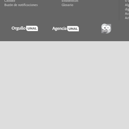
Calidad
Estadísticas
© 
Buzón de notificaciones
Glosario
Al
di
Ac
Ac