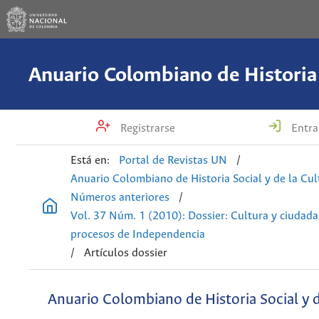
Registrarse
Entra
Está en:
Portal de Revistas UN
/
Anuario Colombiano de Historia Social y de la Cul
Números anteriores
/
Vol. 37 Núm. 1 (2010): Dossier: Cultura y ciudada
procesos de Independencia
/
Artículos dossier
Anuario Colombiano de Historia Social y d