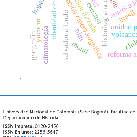
historiografía deporte
calificación cinematográfica
migración forzada
identidad obrera
imperio
américa l
cine
censura
brasil
salvador allende
yucatán
unidad 
climatología
film
volcane
geografía
chi
moral
reforma a
Universidad Nacional de Colombia (Sede Bogotá). Facultad de
Departamento de Historia
ISSN Impreso:
0120-2456
ISSN En línea:
2256-5647