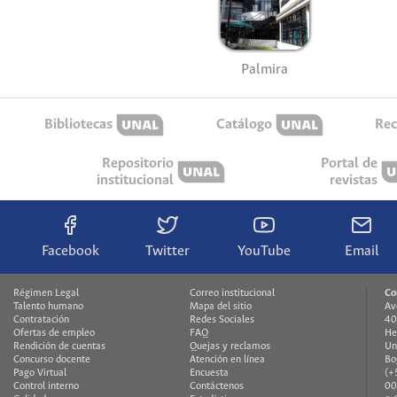
Palmira
Bibliotecas
Catálogo
Rec
Repositorio
Portal de
institucional
revistas
Facebook
Twitter
YouTube
Email
Régimen Legal
Correo institucional
Co
Talento humano
Mapa del sitio
Av
Contratación
Redes Sociales
40
Ofertas de empleo
FAQ
He
Rendición de cuentas
Quejas y reclamos
Un
Concurso docente
Atención en línea
Bo
Pago Virtual
Encuesta
(+
Control interno
Contáctenos
00