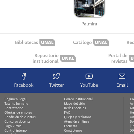
Palmira
Bibliotecas
Catálogo
Rec
Repositorio
Portal de
institucional
revistas
Facebook
Twitter
YouTube
Email
Régimen Legal
Correo institucional
Co
Talento humano
Mapa del sitio
Av
Contratación
Redes Sociales
40
Ofertas de empleo
FAQ
He
Rendición de cuentas
Quejas y reclamos
Un
Concurso docente
Atención en línea
Bo
Pago Virtual
Encuesta
(+
Control interno
Contáctenos
00