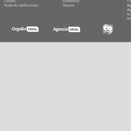
Calidad
Estadísticas
© 
Buzón de notificaciones
Glosario
Al
di
Ac
Ac