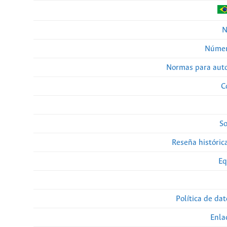
N
Númer
Normas para auto
C
So
Reseña histórica
Eq
Política de da
Enla