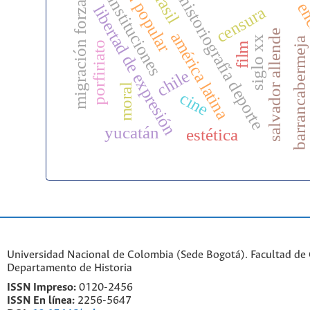
iden
unidad popular
migración forzada
brasil
instituciones
historiografía deporte
enc
libertad de expresión
censura
salvador allende
américa latina
siglo xx
barrancabermeja
porfiriato
film
chile
moral
cine
yucatán
estética
Universidad Nacional de Colombia (Sede Bogotá). Facultad de
Departamento de Historia
ISSN Impreso:
0120-2456
ISSN En línea:
2256-5647