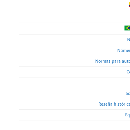
N
Númer
Normas para auto
C
So
Reseña histórica
Eq