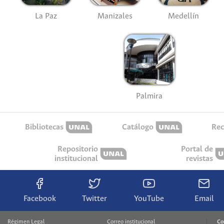
La Paz
Manizales
Medellín
Palmira
Bibliotecas
Catálogo
Rec
Repositorio
Portal de
institucional
revistas
Facebook
Twitter
YouTube
Email
Régimen Legal
Correo institucional
Co