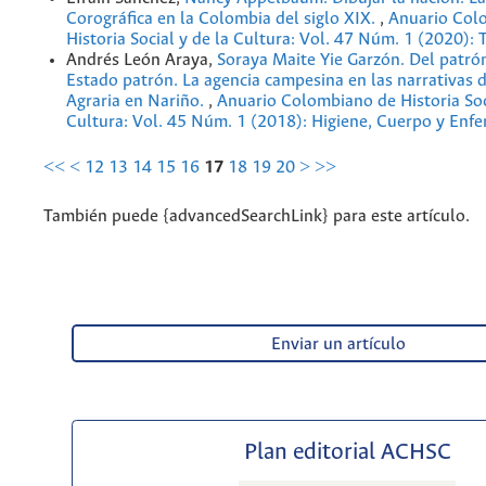
Corográfica en la Colombia del siglo XIX.
,
Anuario Col
Historia Social y de la Cultura: Vol. 47 Núm. 1 (2020): 
Andrés León Araya,
Soraya Maite Yie Garzón. Del patró
Estado patrón. La agencia campesina en las narrativas 
Agraria en Nariño.
,
Anuario Colombiano de Historia Soc
Cultura: Vol. 45 Núm. 1 (2018): Higiene, Cuerpo y Enf
<<
<
12
13
14
15
16
17
18
19
20
>
>>
También puede {advancedSearchLink} para este artículo.
Enviar un artículo
Plan editorial ACHSC