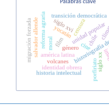
Palabras clave
clima
reforma agraria
transición democrática
siglo xvi
salvador allende
censura
migración forzada
unidad popular
yucatán
historiografía d
chile
film
moral
cine
género
ima
américa latina
siglo xx
volcanes
porfiriato
identidad obrera
historia intelectual