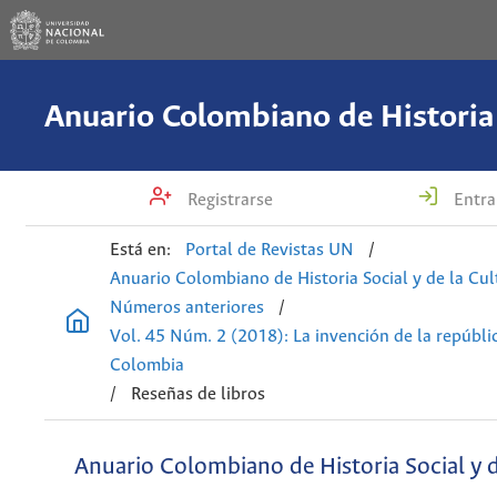
Registrarse
Entra
Está en:
Portal de Revistas UN
/
Anuario Colombiano de Historia Social y de la Cul
Números anteriores
/
Vol. 45 Núm. 2 (2018): La invención de la repúblic
Colombia
/
Reseñas de libros
Anuario Colombiano de Historia Social y d