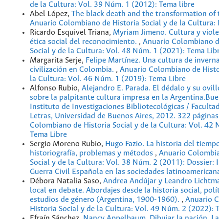
de la Cultura: Vol. 39 Núm. 1 (2012): Tema libre
Abel López,
The black death and the transformation of
Anuario Colombiano de Historia Social y de la Cultura
Ricardo Esquivel Triana,
Myriam Jimeno. Cultura y viole
ética social del reconocimiento.
,
Anuario Colombiano d
Social y de la Cultura: Vol. 48 Núm. 1 (2021): Tema Lib
Margarita Serje,
Felipe Martínez. Una cultura de invern
civilización en Colombia.
,
Anuario Colombiano de Histor
la Cultura: Vol. 46 Núm. 1 (2019): Tema Libre
Alfonso Rubio,
Alejandro E. Parada. El dédalo y su ovil
sobre la palpitante cultura impresa en la Argentina.Bue
Instituto de Investigaciones Bibliotecológicas / Facultad
Letras, Universidad de Buenos Aires, 2012. 322 páginas
Colombiano de Historia Social y de la Cultura: Vol. 42
Tema Libre
Sergio Moreno Rubio,
Hugo Fazio. La historia del tiemp
historiografía, problemas y métodos
,
Anuario Colombia
Social y de la Cultura: Vol. 38 Núm. 2 (2011): Dossier: 
Guerra Civil Española en las sociedades latinoamerican
Débora Natalia Saso,
Andrea Andújar y Leandro Lichtma
local en debate. Abordajes desde la historia social, polít
estudios de género (Argentina, 1900-1960).
,
Anuario 
Historia Social y de la Cultura: Vol. 49 Núm. 2 (2022): 
Efraín Sánchez,
Nancy Appelbaum. Dibujar la nación. L