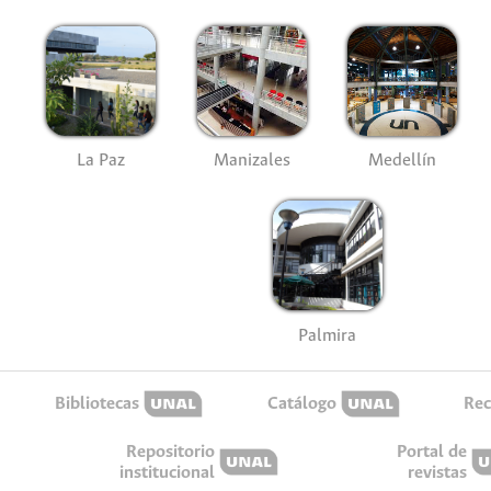
La Paz
Manizales
Medellín
Palmira
Bibliotecas
Catálogo
Rec
Repositorio
Portal de
institucional
revistas