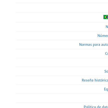
N
Númer
Normas para auto
C
So
Reseña histórica
Eq
Política de da