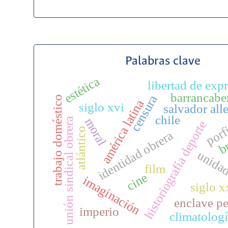
Palabras clave
estética
libertad de exp
barrancabe
censura
trabajo doméstico
américa latina
siglo xvi
salvador all
porf
chile
moral
unión sindical obrera
historiografía deporte
atlántico
identidad obrera
br
unidad
film
cine
imaginación
siglo x
enclave pe
imperio
climatolog