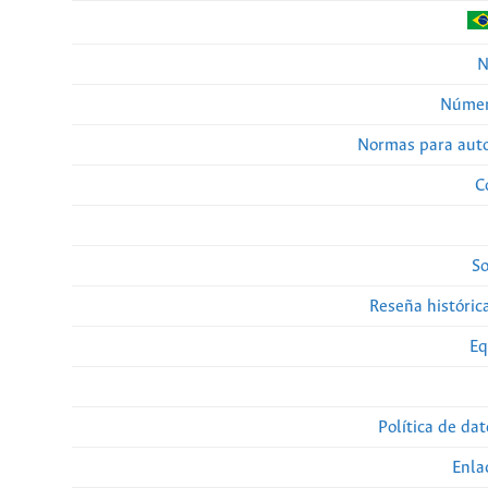
N
Númer
Normas para auto
C
So
Reseña histórica
Eq
Política de da
Enla