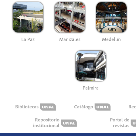
La Paz
Manizales
Medellín
Palmira
Bibliotecas
Catálogo
Rec
Repositorio
Portal de
institucional
revistas