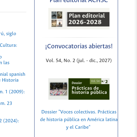
Plan editorial ACHSC
ú, siglo
Cultura:
¡Convocatorias abiertas!
o
Vol. 54, No. 2 (jul. - dic., 2027)
n las
onial spanish
 Historia
m. 1 (2009):
úm. 23
Dossier "Voces colectivas. Prácticas
de historia pública en América latina
2 (2024):
y el Caribe"