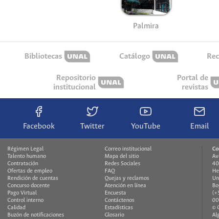
Palmira
Bibliotecas
Catálogo
Rec
Repositorio
Portal de
institucional
revistas
Facebook
Twitter
YouTube
Email
Régimen Legal
Correo institucional
Co
Talento humano
Mapa del sitio
Av
Contratación
Redes Sociales
40
Ofertas de empleo
FAQ
He
Rendición de cuentas
Quejas y reclamos
Un
Concurso docente
Atención en línea
Bo
Pago Virtual
Encuesta
(+
Control interno
Contáctenos
00
Calidad
Estadísticas
© 
Buzón de notificaciones
Glosario
Al